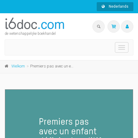
Nederlands
de wetenshappelijke boekhandel
Toggle
navigati
Welkom
Premiers pas avec un enfant déficient auditif