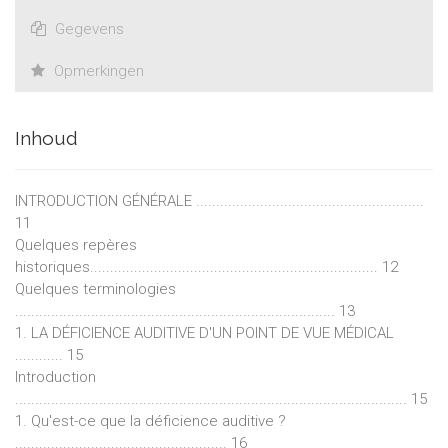
Gegevens
Opmerkingen
Inhoud
INTRODUCTION GÉNÉRALE .........................................................
11
Quelques repères
historiques........................................................................ 12
Quelques terminologies
................................................................................ 13
1. LA DÉFICIENCE AUDITIVE D'UN POINT DE VUE MÉDICAL
............ 15
Introduction
.................................................................................................. 15
1. Qu'est-ce que la déficience auditive ?
..................................................... 16