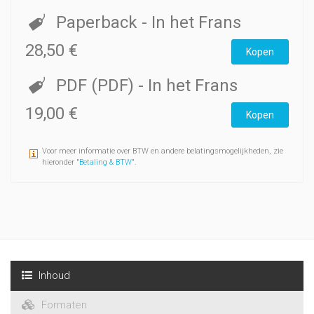
Paperback
- In het Frans
28,50 €
Kopen
PDF (PDF)
- In het Frans
19,00 €
Kopen
Voor meer informatie over BTW en andere belatingsmogelijkheden, zie
hieronder "
Betaling & BTW
".
Inhoud
Formaten