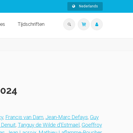
Nederlands
ies
Tijdschriften
2024
cy
,
Francis van Dam
,
Jean-Marc Defays
,
Guy
 Denuit
,
Tanguy de Wilde d'Estmael
,
Goeffroy
as
,
Jean Lacroix
,
Mathieu Laflamme-Boucher
,