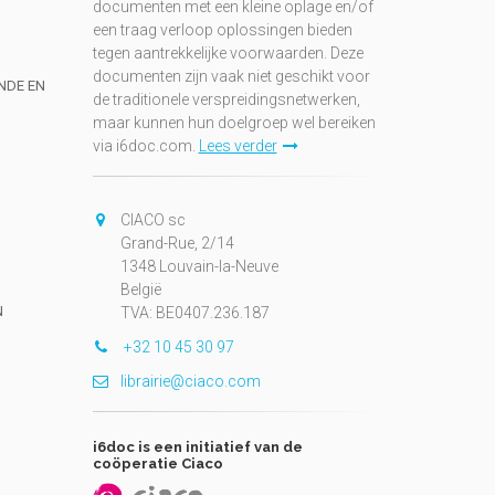
documenten met een kleine oplage en/of
een traag verloop oplossingen bieden
tegen aantrekkelijke voorwaarden. Deze
documenten zijn vaak niet geschikt voor
UNDE EN
de traditionele verspreidingsnetwerken,
maar kunnen hun doelgroep wel bereiken
via i6doc.com.
Lees verder
CIACO sc
Grand-Rue, 2/14
1348 Louvain-la-Neuve
België
N
TVA: BE0407.236.187
+32 10 45 30 97
librairie@ciaco.com
i6doc is een initiatief van de
coöperatie Ciaco