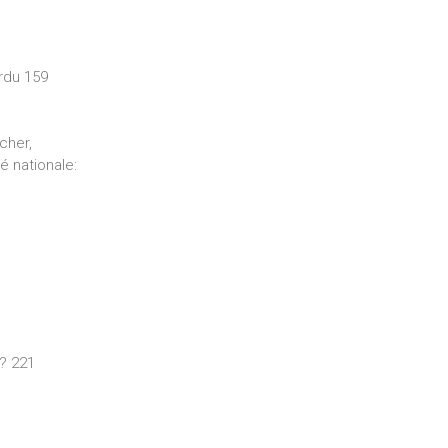
rdu 159
cher,
té nationale:
? 221