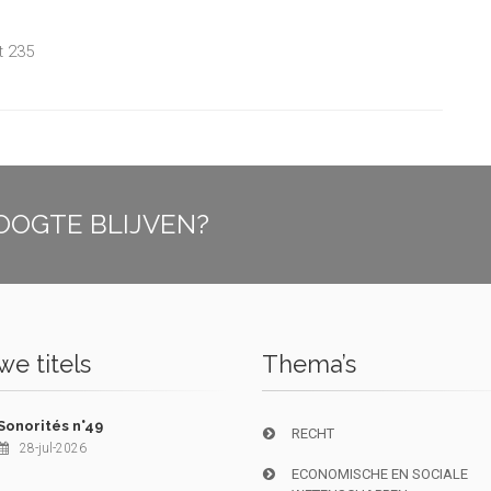
t 235
OOGTE BLIJVEN?
e titels
Thema’s
Sonorités n°49
RECHT
28-jul-2026
ECONOMISCHE EN SOCIALE