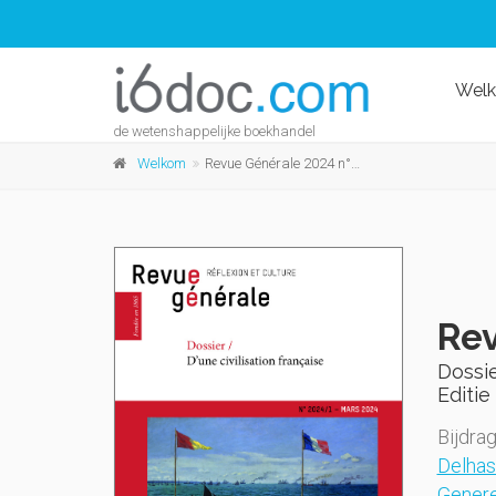
Wel
de wetenshappelijke boekhandel
Welkom
Revue Générale 2024 n°1 Mars 2024
Rev
Dossie
Editie 
Bijdra
Delha
Gener