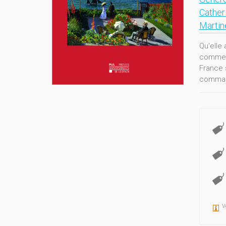
Cather
Martin
Qu'elle 
comme u
France 
command
concept
manifes
référenc
tourne 
incondi
notre do
imaginai
V