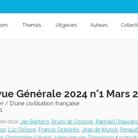
kom
Thema’s
Uitgevers
Auteurs
Collect
ue Générale 2024 n°1 Mars 
r / D'une civilisation française
1
gen door
Jan Baetens
,
Bruno de Cessole
,
Raphaël Chauvan
sse
,
Luc Delisse
,
Francis Delpérée
,
Jean de Munck
,
Renaud
et
,
Christopher Gérard
,
Julien Hervier
,
Theodoros Koutroub