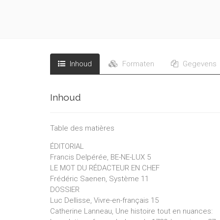
Inhoud
Formaten
Gegevens
Inhoud
Table des matières
ÉDITORIAL
Francis Delpérée, BE-NE-LUX 5
LE MOT DU RÉDACTEUR EN CHEF
Frédéric Saenen, Système 11
DOSSIER
Luc Dellisse, Vivre-en-français 15
Catherine Lanneau, Une histoire tout en nuances: