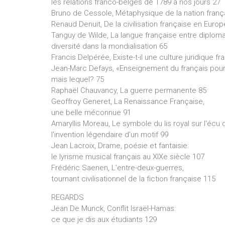
les relations franco-belges de 1789 à nos jours 27
Bruno de Cessole, Métaphysique de la nation franç
Renaud Denuit, De la civilisation française en Europ
Tanguy de Wilde, La langue française entre diploma
diversité dans la mondialisation 65
Francis Delpérée, Existe-t-il une culture juridique 
Jean-Marc Defays, «Enseignement du français pour l
mais lequel? 75
Raphaël Chauvancy, La guerre permanente 85
Geoffroy Generet, La Renaissance Française,
une belle méconnue 91
Amaryllis Moreau, Le symbole du lis royal sur l'écu 
l'invention légendaire d'un motif 99
Jean Lacroix, Drame, poésie et fantaisie:
le lyrisme musical français au XIXe siècle 107
Frédéric Saenen, L’entre-deux-guerres,
tournant civilisationnel de la fiction française 115
REGARDS
Jean De Munck, Conflit Israël-Hamas:
ce que je dis aux étudiants 129