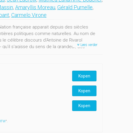
assin
,
Amaryllis Moreau
,
Gérald Purnelle
,
bant
,
Carmelo Virone
 Nation française apparait depuis des siècles
ontières politiques comme naturelles. Au nom de
 le célèbre discours d'Antoine de Rivarol
Lees verder
qu'il s'agisse du sens de la grandeur, des
léments fondent un être-au-monde français,
 d'une langue qui depuis des siècles fait
térature et en arts. De Belgique, notre regard se
éographique n'est jamais garante de partage
Kopen
end pas circonscrire la civilisation française,
oles, des institutions, des créations, des
Kopen
Kopen
 BTW
".