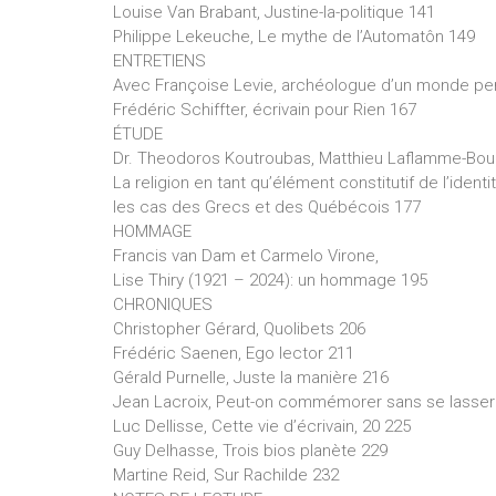
Louise Van Brabant, Justine-la-politique 141
Philippe Lekeuche, Le mythe de l’Automatôn 149
ENTRETIENS
Avec Françoise Levie, archéologue d’un monde pe
Frédéric Schiffter, écrivain pour Rien 167
ÉTUDE
Dr. Theodoros Koutroubas, Matthieu Laflamme-Bou
La religion en tant qu’élément constitutif de l’identi
les cas des Grecs et des Québécois 177
HOMMAGE
Francis van Dam et Carmelo Virone,
Lise Thiry (1921 – 2024): un hommage 195
CHRONIQUES
Christopher Gérard, Quolibets 206
Frédéric Saenen, Ego lector 211
Gérald Purnelle, Juste la manière 216
Jean Lacroix, Peut-on commémorer sans se lasser
Luc Dellisse, Cette vie d’écrivain, 20 225
Guy Delhasse, Trois bios planète 229
Martine Reid, Sur Rachilde 232