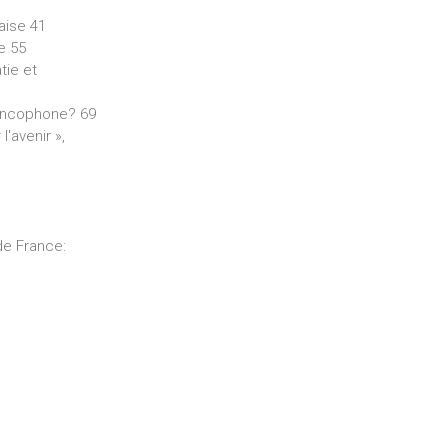
aise 41
e 55
tie et
francophone? 69
'avenir »,
de France: