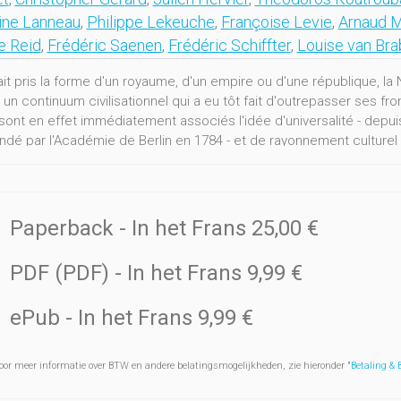
ine Lanneau
,
Philippe Lekeuche
,
Françoise Levie
,
Arnaud M
e Reid
,
Frédéric Saenen
,
Frédéric Schiffter
,
Louise van Bra
ait pris la forme d'un royaume, d'un empire ou d'une république, la
n continuum civilisationnel qui a eu tôt fait d'outrepasser ses fr
sont en effet immédiatement associés l'idée d'universalité - depuis
é par l'Académie de Berlin en 1784 - et de rayonnement culturel - 
ions philosophiques, des idéaux révolutionnaires, du goût. Ces é
té à travers un sentiment d'appartenance, mais plus encore l'usage
e dans maints domaines, que ce soit en droit, en diplomatie, en lit
souvent vers elle, comme phare au baromètre. Mais la proximité g
Paperback
- In het Frans
25,00 €
tionnel de valeurs ni même de connaissance réciproque. S'il ne prét
ssier illustre sa richesse toujours reviviscente à travers des symb
PDF (PDF)
- In het Frans
9,99 €
res, un esprit.
ePub
- In het Frans
9,99 €
oor meer informatie over BTW en andere belatingsmogelijkheden, zie hieronder "
Betaling &