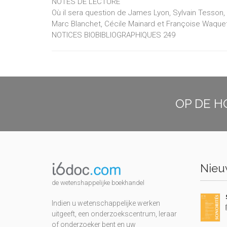
NOTES DE LECTURE
Où il sera question de James Lyon, Sylvain Tesson,
Marc Blanchet, Cécile Mainard et Françoise Waque
NOTICES BIOBIBLIOGRAPHIQUES 249
OP DE H
Nieuw
de wetenshappelijke boekhandel
Indien u wetenschappelijke werken
uitgeeft, een onderzoekscentrum, leraar
of onderzoeker bent en uw