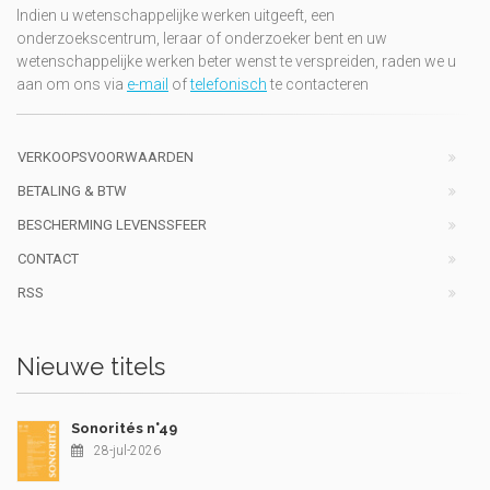
Indien u wetenschappelijke werken uitgeeft, een
onderzoekscentrum, leraar of onderzoeker bent en uw
wetenschappelijke werken beter wenst te verspreiden, raden we u
aan om ons via
e-mail
of
telefonisch
te contacteren
VERKOOPSVOORWAARDEN
BETALING & BTW
BESCHERMING LEVENSSFEER
CONTACT
RSS
Nieuwe titels
Sonorités n°49
28-jul-2026