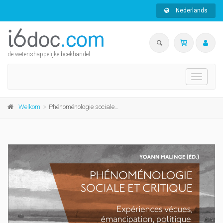
Nederlands
de wetenshappelijke boekhandel
Toggle
navigati
Welkom
Phénoménologie sociale et critique