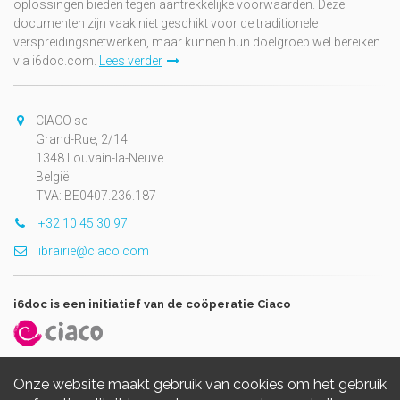
oplossingen bieden tegen aantrekkelijke voorwaarden. Deze
documenten zijn vaak niet geschikt voor de traditionele
verspreidingsnetwerken, maar kunnen hun doelgroep wel bereiken
via i6doc.com.
Lees verder
CIACO sc
Grand-Rue, 2/14
1348 Louvain-la-Neuve
België
TVA: BE0407.236.187
+32 10 45 30 97
librairie@ciaco.com
i6doc is een initiatief van de coöperatie Ciaco
Onze website maakt gebruik van cookies om het gebruik