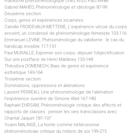
marxisme phénoménologique chez Enzo Paci 69-86
Gabriel MAHÉO, Phénoménologie et idéologie 87-99
Deuxième section
Corps, genre et expériences incarnées
Camille FROIDEVAUX-METTERIE, L’expérience vécue du corps
enceint, un condensé de phénoménologie féministe 103-116
Emmanuel LEVINE, Phénoménologie du validisme : le cas du
handicap invisible 117-131
Paul MURAILLE, Exprimer son corps, déjouer l’objectification.
Sur une postface de Henri Maldiney 133-148
Théodora DOMENECH, Biais de genre et expérience
esthétique 149-164
Troisième section
Dominations, oppressions et aliénations
Laurent PERREAU, Une phénoménologie de l’aliénation :
l’expérience ouvrière de Simone Weil 167-180
Raphaël EHRSAM, Phénoménologie critique des affects et
rapports de classes : penser les vies transclasses avec
Chantal Jaquet 181-197
Yoann MALINGE, La honte comme hétéronomie :
phénoménologie critique du mépris de soi 199-215