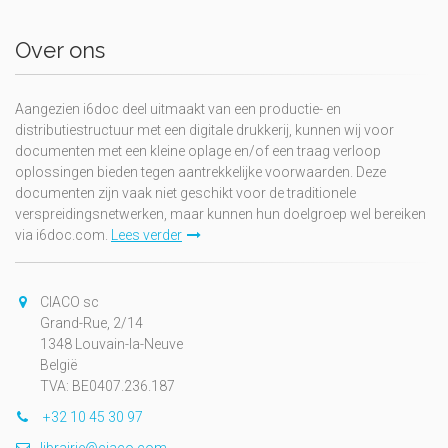
Over ons
Aangezien i6doc deel uitmaakt van een productie- en
distributiestructuur met een digitale drukkerij, kunnen wij voor
documenten met een kleine oplage en/of een traag verloop
oplossingen bieden tegen aantrekkelijke voorwaarden. Deze
documenten zijn vaak niet geschikt voor de traditionele
verspreidingsnetwerken, maar kunnen hun doelgroep wel bereiken
via i6doc.com.
Lees verder
CIACO sc
Grand-Rue, 2/14
1348 Louvain-la-Neuve
België
TVA: BE0407.236.187
+32 10 45 30 97