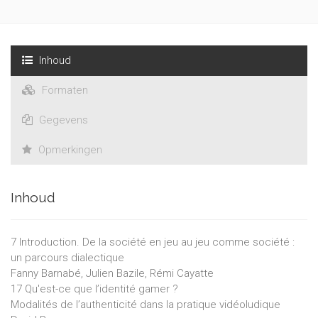
Inhoud
Formaten
Gegevens
Opmerkingen
Inhoud
7 Introduction. De la société en jeu au jeu comme société :
un parcours dialectique
Fanny Barnabé, Julien Bazile, Rémi Cayatte
17 Qu'est-ce que l’identité gamer ?
Modalités de l’authenticité dans la pratique vidéoludique