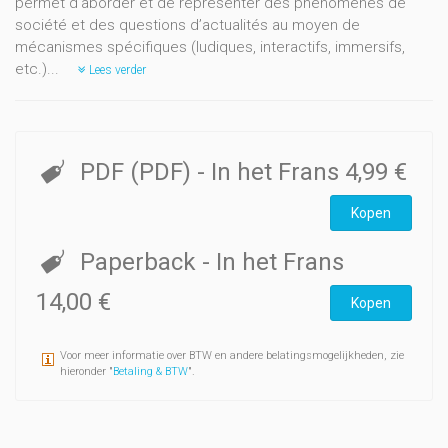
permet d’aborder et de représenter des phénomènes de
société et des questions d’actualités au moyen de
mécanismes spécifiques (ludiques, interactifs, immersifs,
etc.)...
Lees verder
PDF (PDF)
- In het Frans
4,99 €
Kopen
Paperback
- In het Frans
14,00 €
Kopen
Voor meer informatie over BTW en andere belatingsmogelijkheden, zie
hieronder "
Betaling & BTW
".