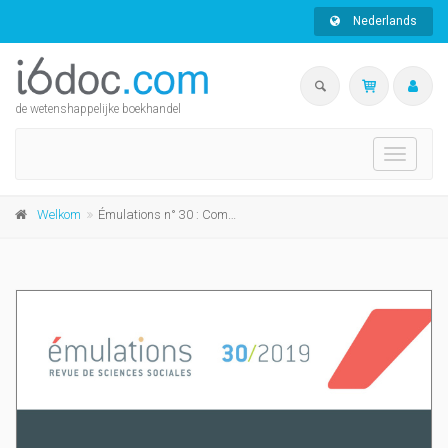
Nederlands
de wetenshappelijke boekhandel
Toggle
navigati
Welkom
Émulations n° 30 : Comment les jeux font-ils société ?