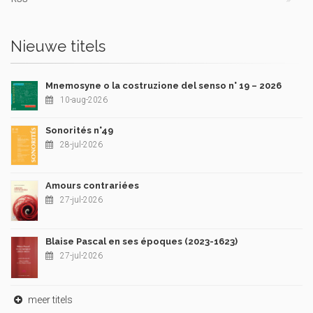
Nieuwe titels
Mnemosyne o la costruzione del senso n° 19 – 2026
10-aug-2026
Sonorités n°49
28-jul-2026
Amours contrariées
27-jul-2026
Blaise Pascal en ses époques (2023-1623)
27-jul-2026
meer titels