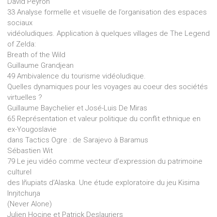
David Peyron
33 Analyse formelle et visuelle de l’organisation des espaces
sociaux
vidéoludiques. Application à quelques villages de The Legend
of Zelda:
Breath of the Wild
Guillaume Grandjean
49 Ambivalence du tourisme vidéoludique.
Quelles dynamiques pour les voyages au coeur des sociétés
virtuelles ?
Guillaume Baychelier et José-Luis De Miras
65 Représentation et valeur politique du conflit ethnique en
ex-Yougoslavie
dans Tactics Ogre : de Sarajevo à Baramus
Sébastien Wit
79 Le jeu vidéo comme vecteur d’expression du patrimoine
culturel
des Iñupiats d’Alaska. Une étude exploratoire du jeu Kisima
Inŋitchuŋa
(Never Alone)
Julien Hocine et Patrick Deslauriers