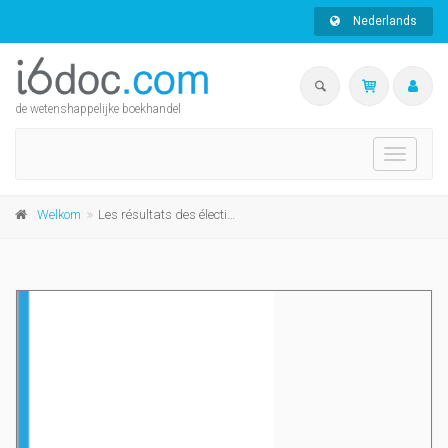
Nederlands
de wetenshappelijke boekhandel
Toggle
navigati
Welkom
Les résultats des élections fédérales du 13 juin 2010