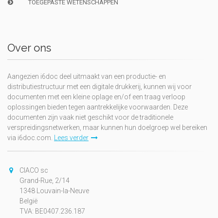
TOEGEPASTE WETENSCHAPPEN
Over ons
Aangezien i6doc deel uitmaakt van een productie- en
distributiestructuur met een digitale drukkerij, kunnen wij voor
documenten met een kleine oplage en/of een traag verloop
oplossingen bieden tegen aantrekkelijke voorwaarden. Deze
documenten zijn vaak niet geschikt voor de traditionele
verspreidingsnetwerken, maar kunnen hun doelgroep wel bereiken
via i6doc.com.
Lees verder
CIACO sc
Grand-Rue, 2/14
1348 Louvain-la-Neuve
België
TVA: BE0407.236.187