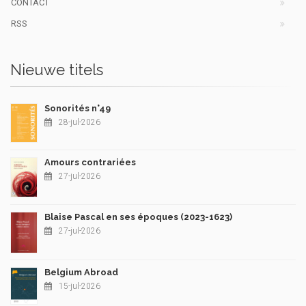
CONTACT
RSS
Nieuwe titels
Sonorités n°49
28-jul-2026
Amours contrariées
27-jul-2026
Blaise Pascal en ses époques (2023-1623)
27-jul-2026
Belgium Abroad
15-jul-2026