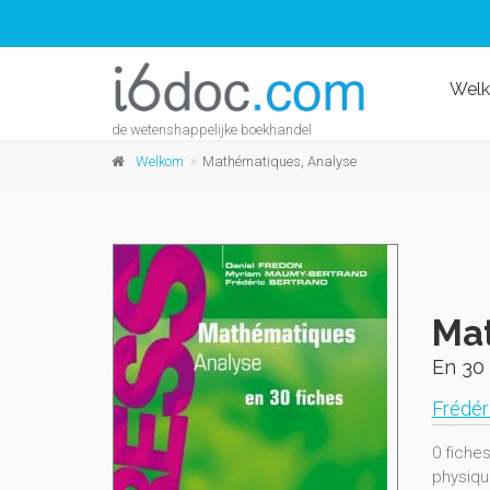
Wel
de wetenshappelijke boekhandel
Welkom
Mathématiques, Analyse
Mat
En 30 
Frédér
0 fiche
physiqu