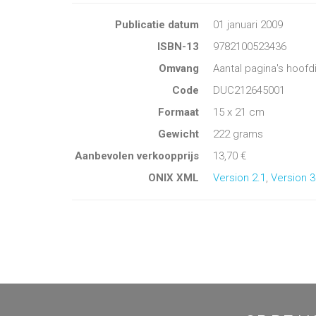
Publicatie datum
01 januari 2009
ISBN-13
9782100523436
Omvang
Aantal pagina's hoofd
Code
DUC212645001
Formaat
15 x 21 cm
Gewicht
222 grams
Aanbevolen verkoopprijs
13,70 €
ONIX XML
Version 2.1
,
Version 3