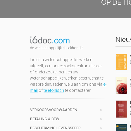
OP DE H
Nieuw
de wetenshappelijke boekhandel
Indien u wetenschappelijke werken
uitgeeft, een onderzoekscentrum, leraar
of onderzoeker bent en uw
wetenschappelijke werken beter wenst te
verspreiden, raden we u aan om ons via
e-
mail
of
telefonisch
te contacteren
VERKOOPSVOORWAARDEN
BETALING & BTW
BESCHERMING LEVENSSFEER