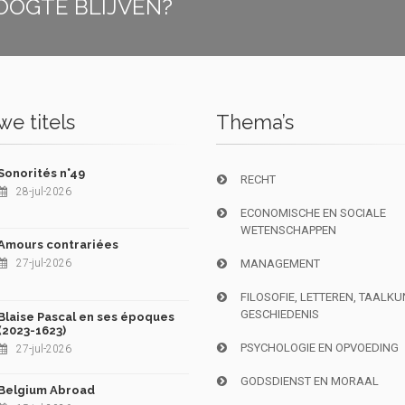
OOGTE BLIJVEN?
e titels
Thema’s
Sonorités n°49
RECHT
28-jul-2026
ECONOMISCHE EN SOCIALE
WETENSCHAPPEN
Amours contrariées
27-jul-2026
MANAGEMENT
FILOSOFIE, LETTEREN, TAALK
GESCHIEDENIS
Blaise Pascal en ses époques
(2023-1623)
PSYCHOLOGIE EN OPVOEDING
27-jul-2026
GODSDIENST EN MORAAL
Belgium Abroad