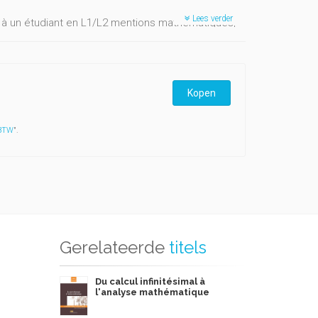
Lees verder
s à un étudiant en L1/L2 mentions mathématiques,
 d'un ou plusieurs exercices dont la résolution
Kopen
 BTW
".
Gerelateerde
titels
Du calcul infinitésimal à
l'analyse mathématique