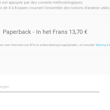
ée est appuyée par des conseils méthodologiques.
es de 4 à 8 pages couvrant l'ensemble des notions d'analyse utile
e ou informatique. Chaque fiche comprend un rappel de cours suivi
ée est appuyée par des conseils méthodologiques.
Paperback
- In het Frans
13,70 €
oor meer informatie over BTW en andere belatingsmogelijkheden, zie hieronder "
Betaling &
ingen