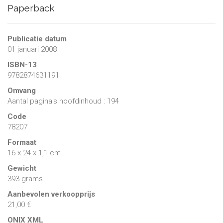
Paperback
Publicatie datum
01 januari 2008
ISBN-13
9782874631191
Omvang
Aantal pagina's hoofdinhoud : 194
Code
78207
Formaat
16 x 24 x 1,1 cm
Gewicht
393 grams
Aanbevolen verkoopprijs
21,00 €
ONIX XML