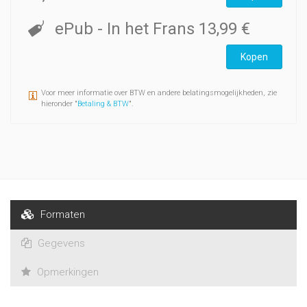
ePub
- In het Frans
13,99 €
Kopen
Voor meer informatie over BTW en andere belatingsmogelijkheden, zie
hieronder "
Betaling & BTW
".
Formaten
Gegevens
Opmerkingen