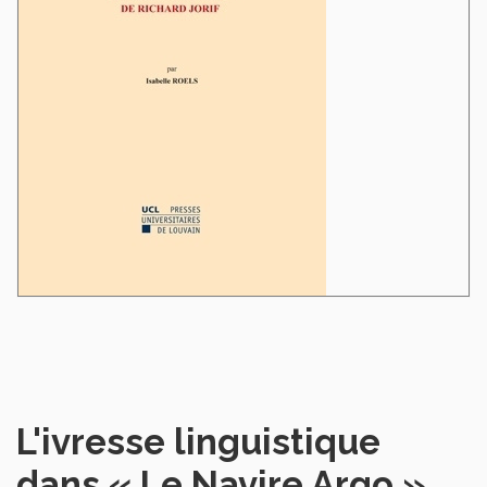
L'ivresse linguistique
dans « Le Navire Argo »