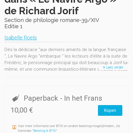
de Richard Jorif
Section de philologie romane-39/XIV
Editie 1
Isabelle Roels
Dès la dédicace "aux derniers amants de la langue française
", Le Navire Argo "embarque " les lecteurs d'élite à la suite de
Frédéric, le personnage principal qui doit beaucoup à Jorif lui-
Lees verder
même, et une communion linguistico-littéraire s’instaure sous
la houlette de Littré, le grand lexicographe.
Paperback
- In het Frans
10,00 €
Kopen
Voor meer informatie over BTW en andere belatingsmogelijkheden, zie
hieronder "
Betaling & BTW
".