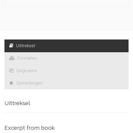
Uittreksel
Formaten
Gegevens
Opmerkingen
Uittreksel
Excerpt from book