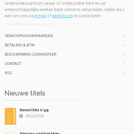
onderzoekscentrum, leraar of onderzoeker bent en uw
wetenschappelijke werken beter wenst te verspreiden, raden we u
aan om ons via
e-mail
of
telefonisch
te contacteren
VERKOOPSVOORWAARDEN
BETALING & BTW
BESCHERMING LEVENSSFEER
CONTACT
RSS
Nieuwe titels
Sonorités n°49
28-jul-2026
Amours contrariées