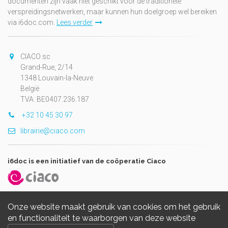
documenten zijn vaak niet geschikt voor de traditionele
verspreidingsnetwerken, maar kunnen hun doelgroep wel bereiken
via i6doc.com.
Lees verder
CIACO sc
Grand-Rue, 2/14
1348 Louvain-la-Neuve
België
TVA: BE0407.236.187
+32 10 45 30 97
librairie@ciaco.com
i6doc is een initiatief van de coöperatie Ciaco
Onze website maakt gebruik van cookies om het gebruik
en functionaliteit te waarborgen van deze website