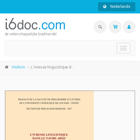
Nederlands
de wetenshappelijke boekhandel
Toggle
navigati
Welkom
L'ivresse linguistique dans « Le Navire Argo » de Richard Jorif