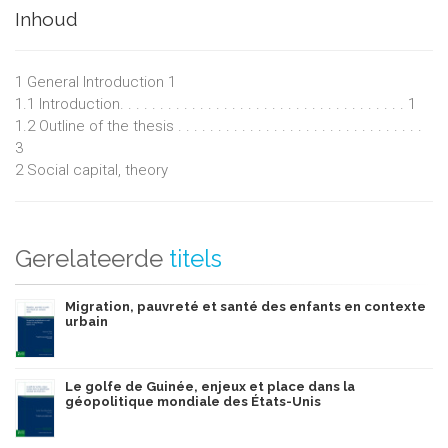
outcomes of children in developing countries. Fixed effects
Inhoud
and instrumental variable models have been used to address
concerns about heterogeneity and endogeneity. The results
suggest that social capital in the family contributes
1 General Introduction 1
significantly to improve children educational attainment.
1.1 Introduction. . . . . . . . . . . . . . . . . . . . . . . . . . . . . . . . . . . . 1
Furthermore, the positive effects of social capital on
1.2 Outline of the thesis . . . . . . . . . . . . . . . . . . . . . . . . . . . . . . .
education are not short lived, they last for the long term.
3
2 Social capital, theory
The main contribution of this research is to provide a formal
modelling of the important relationships between social
capital human capital and economic growth. Another
contribution is the extension of the empirical research on
Gerelateerde
titels
social capital effects on education in developing countries.
Migration, pauvreté et santé des enfants en contexte
urbain
Le golfe de Guinée, enjeux et place dans la
géopolitique mondiale des États-Unis