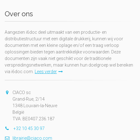
Over ons
Aangezien i6doc deel uitmaakt van een productie- en
distributiestructuur met een digitale drukkerij, kunnen wij voor
documenten met een kleine oplage en/of een traag verloop
oplossingen bieden tegen aantrekkelijke voorwaarden. Deze
documenten zijn vaak niet geschikt voor de traditionele
verspreidingsnetwerken, maar kunnen hun doelgroep wel bereiken
via i6doc.com.
Lees verder
CIACO sc
Grand-Rue, 2/14
1348 Louvain-la-Neuve
België
TVA: BE0407.236.187
+32 10 45 30 97
librairie@ciaco.com