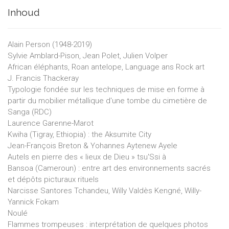
Inhoud
Alain Person (1948-2019)
Sylvie Amblard-Pison, Jean Polet, Julien Volper
African éléphants, Roan antelope, Language ans Rock art
J. Francis Thackeray
Typologie fondée sur les techniques de mise en forme à
partir du mobilier métallique d'une tombe du cimetière de
Sanga (RDC)
Laurence Garenne-Marot
Kwiha (Tigray, Ethiopia) : the Aksumite City
Jean-François Breton & Yohannes Aytenew Ayele
Autels en pierre des « lieux de Dieu » tsu'Ssi à
Bansoa (Cameroun) : entre art des environnements sacrés
et dépôts picturaux rituels
Narcisse Santores Tchandeu, Willy Valdès Kengné, Willy-
Yannick Fokam
Noulé
Flammes trompeuses : interprétation de quelques photos