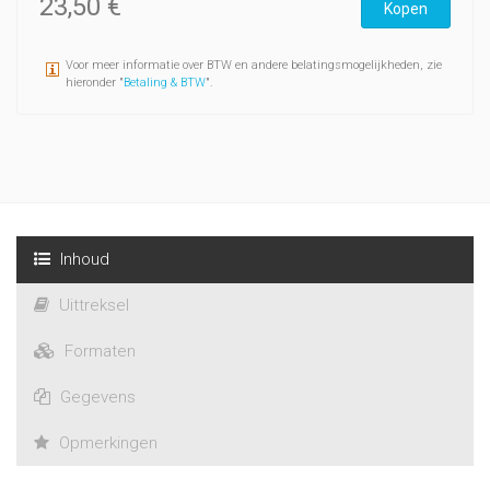
23,50 €
Kopen
Voor meer informatie over BTW en andere belatingsmogelijkheden, zie
hieronder "
Betaling & BTW
".
Inhoud
Uittreksel
Formaten
Gegevens
Opmerkingen