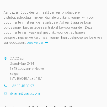
Aangezien i6doc deel uitmaakt van een productie- en
distributiestructuur met een digitale drukkerij, kunnen wij voor
documenten met een kleine oplage en/of een traag verloop
oplossingen bieden tegen aantrekkelijke voorwaarden. Deze
documenten zijn vaak niet geschikt voor de traditionele
verspreidingsnetwerken, maar kunnen hun doelgroep wel bereiken
via i6doc.com.
Lees verder
CIACO sc
Grand-Rue, 2/14
1348 Louvain-la-Neuve
België
TVA: BE0407.236.187
+32 10 45 30 97
librairie@ciaco.com