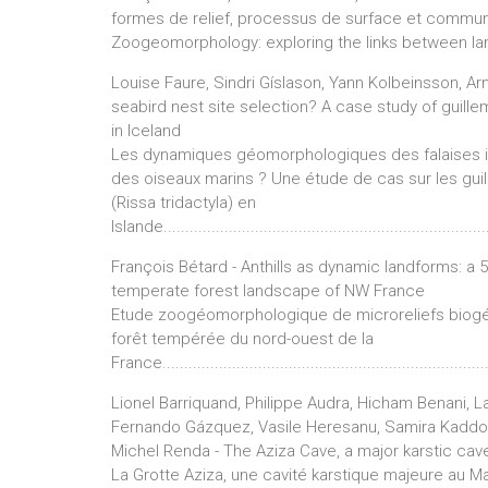
formes de relief, processus de surface et commu
Zoogeomorphology: exploring the links between la
Louise Faure, Sindri Gíslason, Yann Kolbeinsson, 
seabird nest site selection? A case study of guillem
in Iceland
Les dynamiques géomorphologiques des falaises infl
des oiseaux marins ? Une étude de cas sur les guill
(Rissa tridactyla) en
Islande...........................................................................
François Bétard - Anthills as dynamic landforms: a
temperate forest landscape of NW France
Etude zoogéomorphologique de microreliefs biog
forêt tempérée du nord-ouest de la
France...........................................................................
Lionel Barriquand, Philippe Audra, Hicham Benani, 
Fernando Gázquez, Vasile Heresanu, Samira Kaddour
Michel Renda - The Aziza Cave, a major karstic cav
La Grotte Aziza, une cavité karstique majeure au Mar