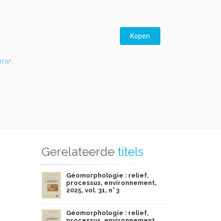
Kopen
 BTW
".
Gerelateerde
titels
Géomorphologie : relief,
processus, environnement,
2025, vol. 31, n° 3
Géomorphologie : relief,
processus, environnement,