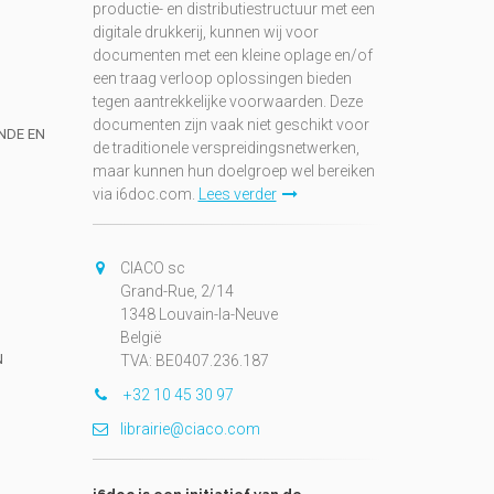
productie- en distributiestructuur met een
digitale drukkerij, kunnen wij voor
documenten met een kleine oplage en/of
een traag verloop oplossingen bieden
tegen aantrekkelijke voorwaarden. Deze
documenten zijn vaak niet geschikt voor
UNDE EN
de traditionele verspreidingsnetwerken,
maar kunnen hun doelgroep wel bereiken
via i6doc.com.
Lees verder
CIACO sc
Grand-Rue, 2/14
1348 Louvain-la-Neuve
België
N
TVA: BE0407.236.187
+32 10 45 30 97
librairie@ciaco.com