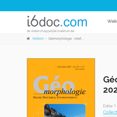
Wel
de wetenshappelijke boekhandel
Welkom
Géomorphologie : relief, processus, environnement, 2026, vol. 32, n° 2
Géo
202
Editie 1
Collect