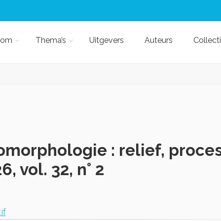
kom
Thema’s
Uitgevers
Auteurs
Collect
morphologie : relief, proce
6, vol. 32, n° 2
if