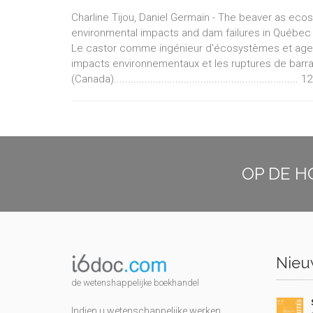
Charline Tijou, Daniel Germain - The beaver as ec
environmental impacts and dam failures in Québec
Le castor comme ingénieur d'écosystèmes et agent
impacts environnementaux et les ruptures de bar
(Canada).................................................................. 1
OP DE H
Nieuw
de wetenshappelijke boekhandel
Indien u wetenschappelijke werken