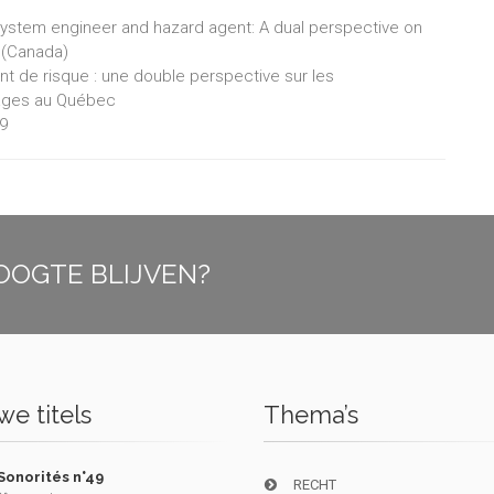
osystem engineer and hazard agent: A dual perspective on
 (Canada)
 de risque : une double perspective sur les
rages au Québec
29
OOGTE BLIJVEN?
e titels
Thema’s
Sonorités n°49
RECHT