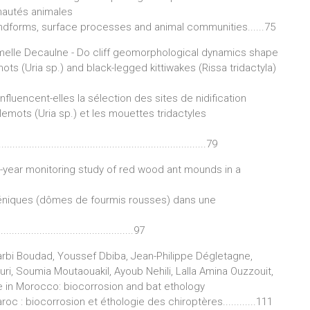
nautés animales
ndforms, surface processes and animal communities......75
Armelle Decaulne - Do cliff geomorphological dynamics shape
ots (Uria sp.) and black-legged kittiwakes (Rissa tridactyla)
uencent-elles la sélection des sites de nidification
emots (Uria sp.) et les mouettes tridactyles
..........................................................................79
 5-year monitoring study of red wood ant mounds in a
éniques (dômes de fourmis rousses) dans une
................................................97
Larbi Boudad, Youssef Dbiba, Jean-Philippe Dégletagne,
i, Soumia Moutaouakil, Ayoub Nehili, Lalla Amina Ouzzouit,
e in Morocco: biocorrosion and bat ethology
oc : biocorrosion et éthologie des chiroptères............111