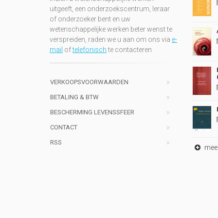
uitgeeft, een onderzoekscentrum, leraar
of onderzoeker bent en uw
wetenschappelijke werken beter wenst te
verspreiden, raden we u aan om ons via
e-
mail
of
telefonisch
te contacteren
VERKOOPSVOORWAARDEN
BETALING & BTW
BESCHERMING LEVENSSFEER
CONTACT
RSS
meer 