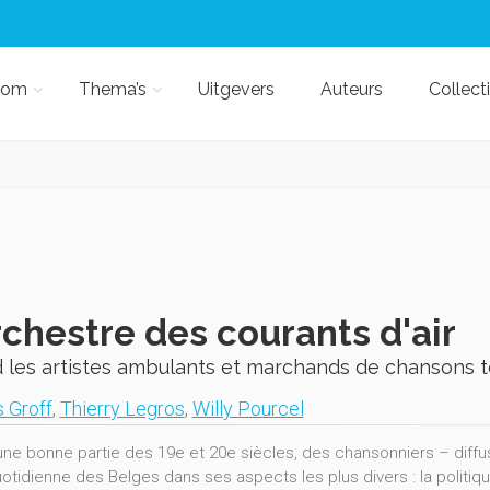
kom
Thema’s
Uitgevers
Auteurs
Collect
rchestre des courants d'air
les artistes ambulants et marchands de chansons to
s Groff
,
Thierry Legros
,
Willy Pourcel
une bonne partie des 19e et 20e siècles, des chansonniers – diff
uotidienne des Belges dans ses aspects les plus divers : la politique,