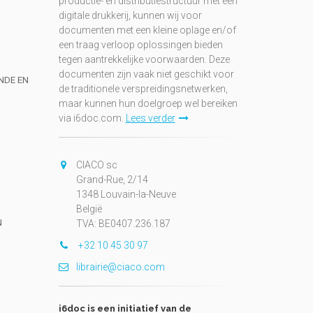
productie- en distributiestructuur met een
digitale drukkerij, kunnen wij voor
documenten met een kleine oplage en/of
een traag verloop oplossingen bieden
tegen aantrekkelijke voorwaarden. Deze
documenten zijn vaak niet geschikt voor
UNDE EN
de traditionele verspreidingsnetwerken,
maar kunnen hun doelgroep wel bereiken
via i6doc.com.
Lees verder
CIACO sc
Grand-Rue, 2/14
1348 Louvain-la-Neuve
België
N
TVA: BE0407.236.187
+32 10 45 30 97
librairie@ciaco.com
i6doc is een initiatief van de