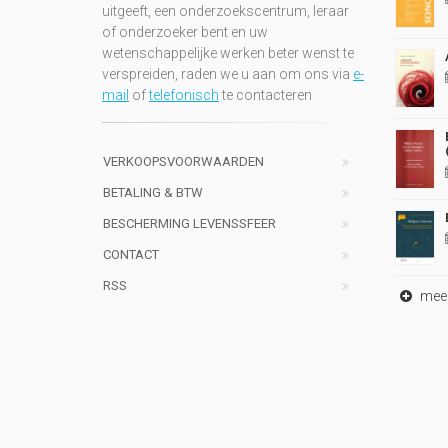
uitgeeft, een onderzoekscentrum, leraar
of onderzoeker bent en uw
wetenschappelijke werken beter wenst te
verspreiden, raden we u aan om ons via
e-
mail
of
telefonisch
te contacteren
VERKOOPSVOORWAARDEN
BETALING & BTW
BESCHERMING LEVENSSFEER
CONTACT
RSS
meer 