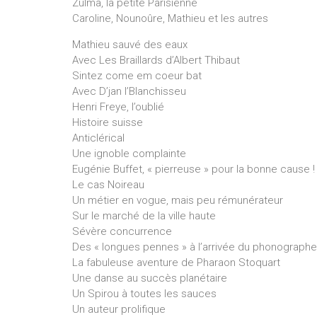
Zulma, la petite Parisienne
Caroline, Nounoûre, Mathieu et les autres
Mathieu sauvé des eaux
Avec Les Braillards d’Albert Thibaut
Sintez come em coeur bat
Avec D’jan l’Blanchisseu
Henri Freye, l’oublié
Histoire suisse
Anticlérical
Une ignoble complainte
Eugénie Buffet, « pierreuse » pour la bonne cause 
Le cas Noireau
Un métier en vogue, mais peu rémunérateur
Sur le marché de la ville haute
Sévère concurrence
Des « longues pennes » à l’arrivée du phonograph
La fabuleuse aventure de Pharaon Stoquart
Une danse au succès planétaire
Un Spirou à toutes les sauces
Un auteur prolifique