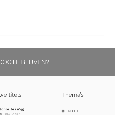
OOGTE BLIJVEN?
e titels
Thema’s
Sonorités n°49
RECHT
28-jul-2026