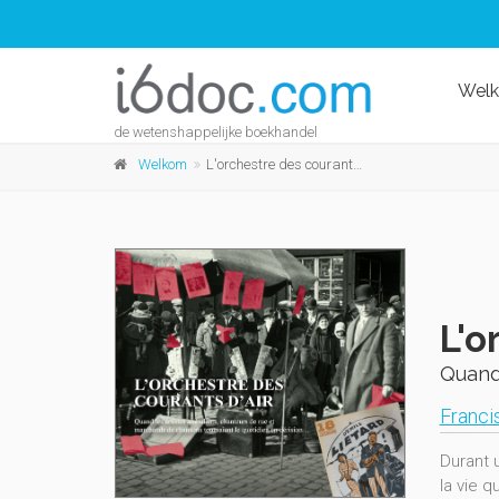
Wel
de wetenshappelijke boekhandel
Welkom
L'orchestre des courants d'air
L'o
Quand 
Franci
Durant 
la vie q