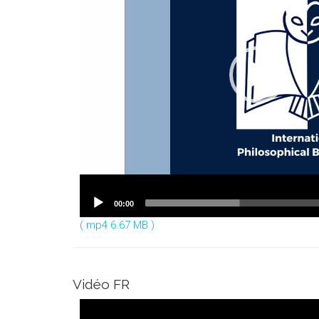
00:00
( mp4 6.67 MB )
Vidéo FR
Video