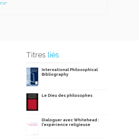
 BTW
".
Titres
liés
International Philosophical
Bibliography
Le Dieu des philosophes
Dialoguer avec Whitehead :
l'expérience religieuse