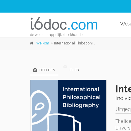
Wel
de wetenshappelijke boekhandel
Welkom
International Philosophical Bibliography
BEELDEN
FILES
Int
Indivi
Uitge
The lic
Universi