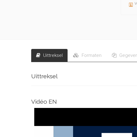
V
Uittreksel
Formaten
Gegeve
Uittreksel
Vidéo EN
Video
Player