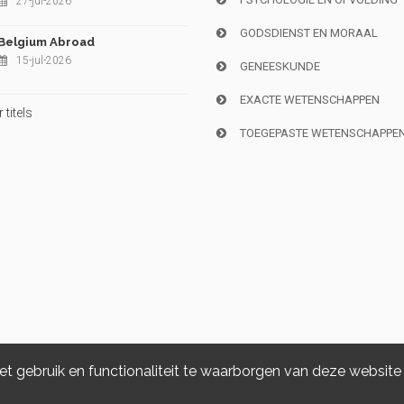
27-jul-2026
GODSDIENST EN MORAAL
Belgium Abroad
15-jul-2026
GENEESKUNDE
EXACTE WETENSCHAPPEN
titels
TOEGEPASTE WETENSCHAPPE
 gebruik en functionaliteit te waarborgen van deze website
Copyright © 2026, i6doc. Powered by
GiantChair
. All Rights Reserved