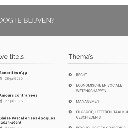
OOGTE BLIJVEN?
e titels
Thema’s
Sonorités n°49
RECHT
28-jul-2026
ECONOMISCHE EN SOCIALE
WETENSCHAPPEN
Amours contrariées
27-jul-2026
MANAGEMENT
FILOSOFIE, LETTEREN, TAALK
GESCHIEDENIS
Blaise Pascal en ses époques
(2023-1623)
PSYCHOLOGIE EN OPVOEDING