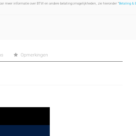
oor meer informatie over BTW en andere belatingsmogelijkheden, zie hieronder "
Betaling &
ns
Opmerkingen