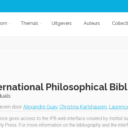
kom
Thema’s
Uitgevers
Auteurs
Collect
ernational Philosophical Bib
duals
geven door
Alexandre Guay
,
Christina Karlshausen
,
Laurence
ence gives access to the IPB web interface created by Institut s
ty Press. For more information on the bibliography and the interfac