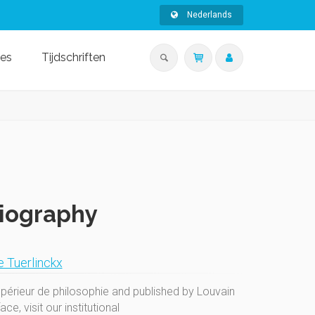
Nederlands
ies
Tijdschriften
liography
 Tuerlinckx
upérieur de philosophie and published by Louvain
e, visit our institutional