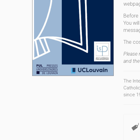
webpa
Before 
You wil
message
The cost
Please 
and the 
The Inte
Catholi
since 1