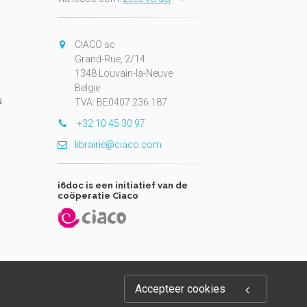
CIACO sc
Grand-Rue, 2/14
1348 Louvain-la-Neuve
België
N
TVA: BE0407.236.187
+32 10 45 30 97
librairie@ciaco.com
i6doc is een initiatief van de
coöperatie Ciaco
Accepteer cookies