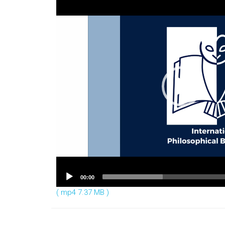
Player
00:00
( mp4 7.37 MB )