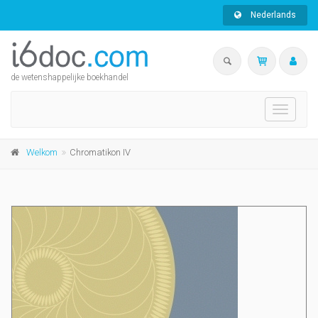
Nederlands
de wetenshappelijke boekhandel
Toggle
navigati
Welkom
Chromatikon IV