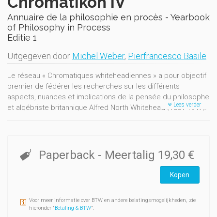
Chromatikon IV
Annuaire de la philosophie en procès - Yearbook
of Philosophy in Process
Editie 1
Uitgegeven door
Michel Weber
,
Pierfrancesco Basile
Le réseau « Chromatiques whiteheadiennes » a pour objectif
premier de fédérer les recherches sur les différents
aspects, nuances et implications de la pensée du philosophe
Lees verder
et algébriste britannique Alfred North Whitehead (1861-1947).
C'est dans ce cadre qu'ont été créés en 2002 à l'Université
Paris 1 Panthéon Sorbonne des séminaires de recherche sur
la philosophie organique whiteheadienne. L' « Annuaire de la
philosophie en procès » publie les principaux résultats de
Paperback
- Meertalig
19,30 €
ces travaux et offre complémentairement des études
critiques et des comptes rendus récents dans les domaines
Kopen
whiteheadiens et connexes.
The « Chromatiques whiteheadiennes » network intends to bring
Voor meer informatie over BTW en andere belatingsmogelijkheden, zie
hieronder "
Betaling & BTW
".
together research on the different aspects, nuances and