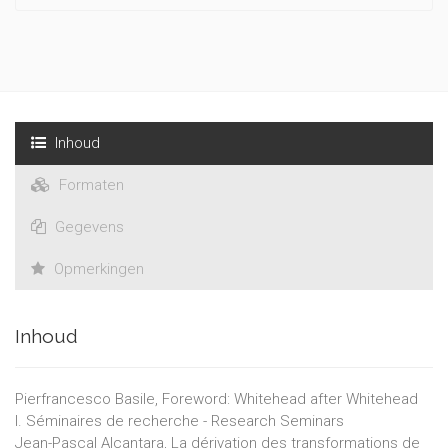
implications of Alfred North Whitehead's (1861-1947) thought.
Since 2002, the network has fostered in Paris 1 Panthéon
Sorbonne research seminars on his organic philosophy. The
Chromatikon yearbook publishes the main results of this work
and also offer critical studies and reviews in Whiteheadian and
related fields. The Chromatikon yearbooks are complementary
to the works published in ontos' « Chromatiques
Inhoud
whiteheadiennes » and« Process Thought » series.
Formaten
Gegevens
Opmerkingen
Inhoud
Pierfrancesco Basile, Foreword: Whitehead after Whitehead
I. Séminaires de recherche - Research Seminars
Jean-Pascal Alcantara, La dérivation des transformations de