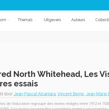
kom
Thema’s
Uitgevers
Auteurs
Collect
red North Whitehead, Les Vi
res essais
ld door
Jean-Pascal Alcantara
,
Vincent Berne
,
Jean-Marie 
ées de l'éducation regroupe des textes rédigés entre 1912 et 1928,