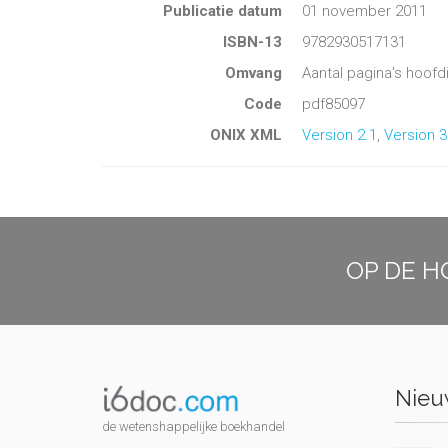
Publicatie datum
01 november 2011
ISBN-13
9782930517131
Omvang
Aantal pagina's hoofd
Code
pdf85097
ONIX XML
Version 2.1
,
Version 3
OP DE H
Nieuw
de wetenshappelijke boekhandel