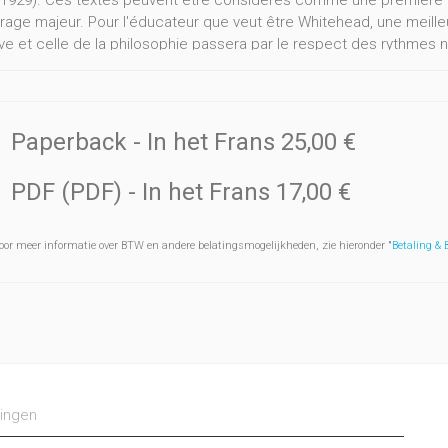
 (1929). Ces textes peuvent être considérés comme une première 
rage majeur. Pour l'éducateur que veut être Whitehead, une meilleu
ve et celle de la philosophie passera par le respect des rythmes 
cation sont identiques à ceux qui président à l'élaboration d’une m
aginaire, en étudient les articulations rationnelles et ouvrent ain
talité.
Paperback
- In het Frans
25,00 €
PDF (PDF)
- In het Frans
17,00 €
oor meer informatie over BTW en andere belatingsmogelijkheden, zie hieronder "
Betaling &
ingen