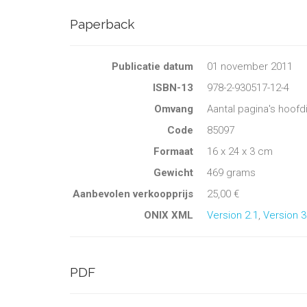
Paperback
Publicatie datum
01 november 2011
ISBN-13
978-2-930517-12-4
Omvang
Aantal pagina's hoofd
Code
85097
Formaat
16 x 24 x 3 cm
Gewicht
469 grams
Aanbevolen verkoopprijs
25,00 €
ONIX XML
Version 2.1
,
Version 3
PDF