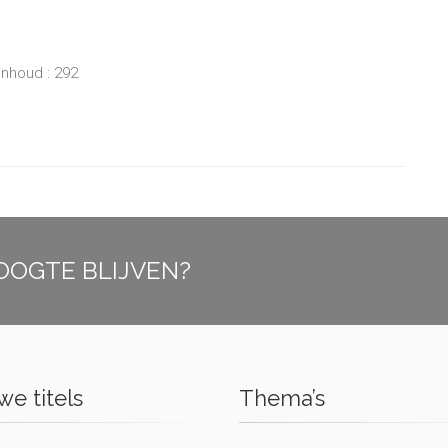
inhoud : 292
OOGTE BLIJVEN?
e titels
Thema’s