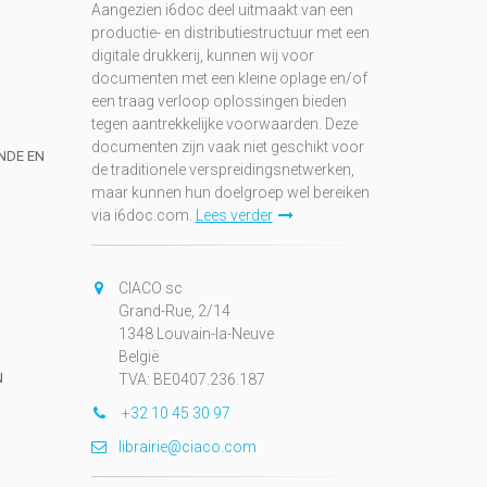
Aangezien i6doc deel uitmaakt van een
productie- en distributiestructuur met een
digitale drukkerij, kunnen wij voor
documenten met een kleine oplage en/of
een traag verloop oplossingen bieden
tegen aantrekkelijke voorwaarden. Deze
documenten zijn vaak niet geschikt voor
UNDE EN
de traditionele verspreidingsnetwerken,
maar kunnen hun doelgroep wel bereiken
via i6doc.com.
Lees verder
CIACO sc
Grand-Rue, 2/14
1348 Louvain-la-Neuve
België
N
TVA: BE0407.236.187
+32 10 45 30 97
librairie@ciaco.com