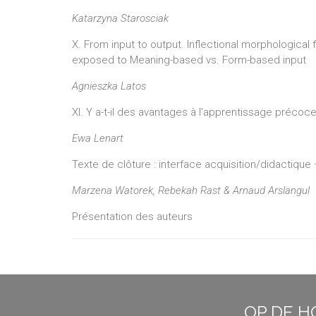
Katarzyna Starosciak
X. From input to output. Inflectional morphological f
exposed to Meaning-based vs. Form-based input
Agnieszka Latos
XI. Y a-t-il des avantages à l’apprentissage précoc
Ewa Lenart
Texte de clôture : interface acquisition/didactiqu
Marzena Watorek, Rebekah Rast & Arnaud Arslangul
Présentation des auteurs
OP DE H