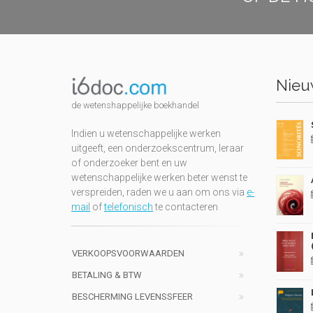
Nieuw
de wetenshappelijke boekhandel
Indien u wetenschappelijke werken
uitgeeft, een onderzoekscentrum, leraar
of onderzoeker bent en uw
wetenschappelijke werken beter wenst te
verspreiden, raden we u aan om ons via
e-
mail
of
telefonisch
te contacteren
VERKOOPSVOORWAARDEN
BETALING & BTW
BESCHERMING LEVENSSFEER