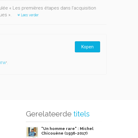
itulée « Les premières étapes dans l’acquisition
gues ».
Lees verder
Kopen
 BTW
".
Gerelateerde
titels
"Un homme rare" : Michel
Chicouène (1936-2017)