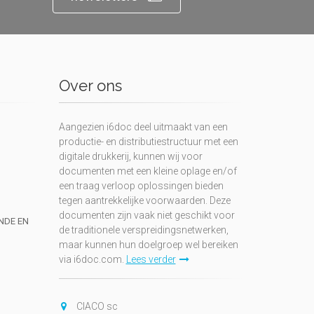
Over ons
Aangezien i6doc deel uitmaakt van een
productie- en distributiestructuur met een
digitale drukkerij, kunnen wij voor
documenten met een kleine oplage en/of
een traag verloop oplossingen bieden
tegen aantrekkelijke voorwaarden. Deze
documenten zijn vaak niet geschikt voor
UNDE EN
de traditionele verspreidingsnetwerken,
maar kunnen hun doelgroep wel bereiken
via i6doc.com.
Lees verder
CIACO sc