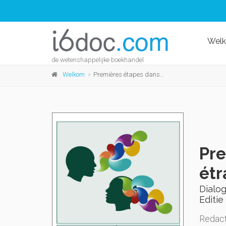
Wel
de wetenshappelijke boekhandel
Welkom
Premières étapes dans l'acquisition des langues étrangères
Pre
étr
Dialog
Editie 
Redact