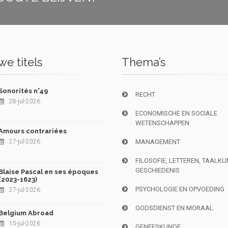
e titels
Thema’s
Sonorités n°49
RECHT
28-jul-2026
ECONOMISCHE EN SOCIALE
WETENSCHAPPEN
Amours contrariées
27-jul-2026
MANAGEMENT
FILOSOFIE, LETTEREN, TAALK
GESCHIEDENIS
Blaise Pascal en ses époques
(2023-1623)
PSYCHOLOGIE EN OPVOEDING
27-jul-2026
GODSDIENST EN MORAAL
Belgium Abroad
15-jul-2026
GENEESKUNDE