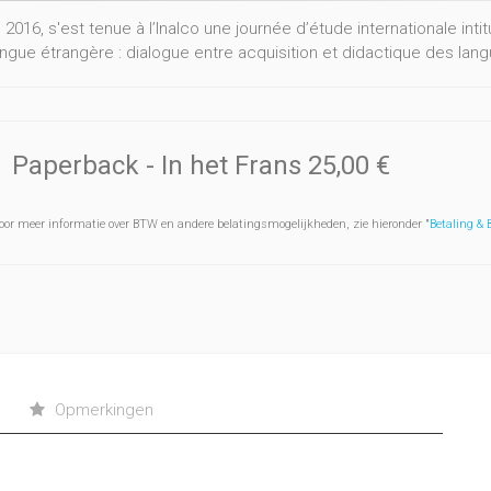
2016, s'est tenue à l’Inalco une journée d’étude internationale int
angue étrangère : dialogue entre acquisition et didactique des lan
Paperback
- In het Frans
25,00 €
oor meer informatie over BTW en andere belatingsmogelijkheden, zie hieronder "
Betaling &
Opmerkingen