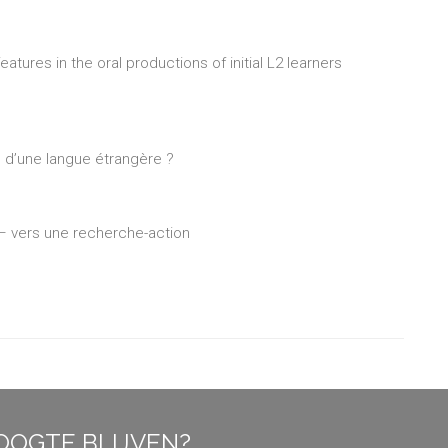
eatures in the oral productions of initial L2 learners
e d’une langue étrangère ?
e – vers une recherche-action
OOGTE BLIJVEN?