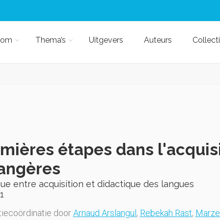
kom
Thema’s
Uitgevers
Auteurs
Collect
mières étapes dans l'acquis
angères
ue entre acquisition et didactique des langues
1
iecoördinatie door
Arnaud Arslangul
,
Rebekah Rast
,
Marze