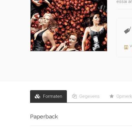
essai a
misogyn
force d
V
Formaten
Gegevens
Opmerk
Paperback