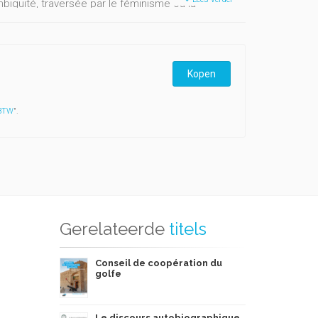
biguïté, traversée par le féminisme ou la
ts comme aux parents, et qui réussit le tour de
uelle.
Kopen
 BTW
".
Gerelateerde
titels
Conseil de coopération du
golfe
Le discours autobiographique