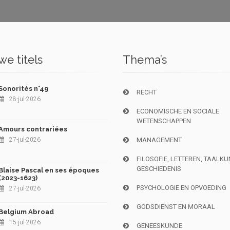
e titels
Thema’s
Sonorités n°49
RECHT
28-jul-2026
ECONOMISCHE EN SOCIALE
WETENSCHAPPEN
Amours contrariées
27-jul-2026
MANAGEMENT
FILOSOFIE, LETTEREN, TAALK
GESCHIEDENIS
Blaise Pascal en ses époques
(2023-1623)
PSYCHOLOGIE EN OPVOEDING
27-jul-2026
GODSDIENST EN MORAAL
Belgium Abroad
15-jul-2026
GENEESKUNDE