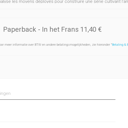
nalyse les moyens déployés pour construire une série cultivant l'am
ie, à la fois progressiste et conservatrice, plaisant aux adolescen
e proposer une oeuvre télévisuelle aussi audacieuse que consens
Paperback
- In het Frans
11,40 €
oor meer informatie over BTW en andere belatingsmogelijkheden, zie hieronder "
Betaling &
ingen