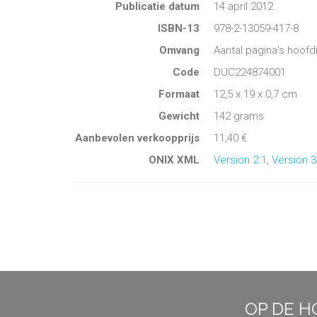
Publicatie datum
14 april 2012
ISBN-13
978-2-13059-417-8
Omvang
Aantal pagina's hoofd
Code
DUC224874001
Formaat
12,5 x 19 x 0,7 cm
Gewicht
142 grams
Aanbevolen verkoopprijs
11,40 €
ONIX XML
Version 2.1
,
Version 3
OP DE H