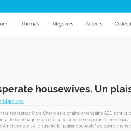
kom
Thema’s
Uitgevers
Auteurs
Collect
perate housewives. Un plai
ie Marcucci
 le réalisateur Marc Cherry et la chaîne américaine ABC sont-ils pa
era de la ménagère, en une série diffusée en prime- time et qui a 
d'Américains, a-t-elle suscité le "plaisir coupable" de suivre inten