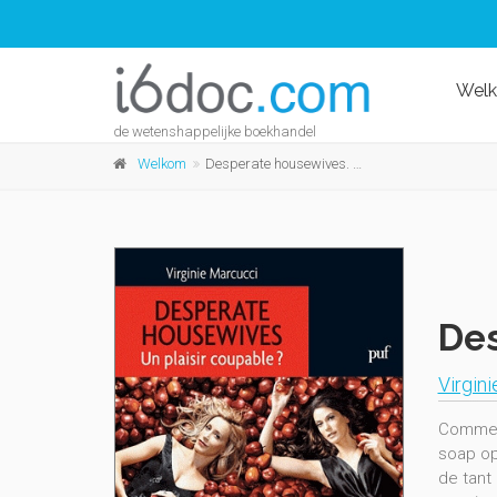
Wel
de wetenshappelijke boekhandel
Welkom
Desperate housewives. Un plaisir coupable?
Des
Virgin
Comment
soap op
de tant 