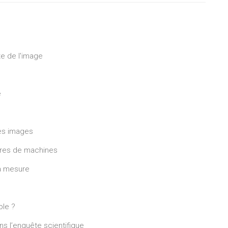
te de l'image
e
des images
âtres de machines
la mesure
ble ?
s l’enquête scientifique