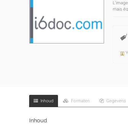
L’image
mais ég
Les ima
agissent
Si une 
donc ave
L’auteur
V
Inhoud
Formaten
Gegevens
Inhoud