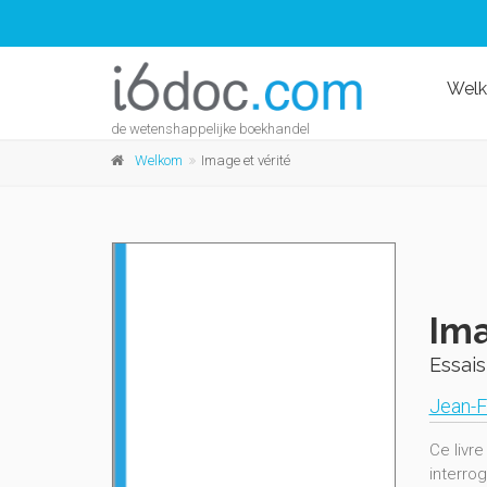
Wel
de wetenshappelijke boekhandel
Welkom
Image et vérité
Ima
Essais
Jean-F
Ce livr
interro