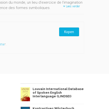
on du monde, un lieu d’exercice de l’imagination
Lees verder
ergence des formes symboliques.
es rhétoriques, des actes dialectiques. Elles
s’agit d’expérimentation scientifique.
ndant de multiples rapports avec le fait d’être et
Kopen
vérité, question qui organise ce livre.
 BTW
".
Louvain International Database
of Spoken English
Interlanguage (LINDSEI)
Kontrastives Wörterbuch