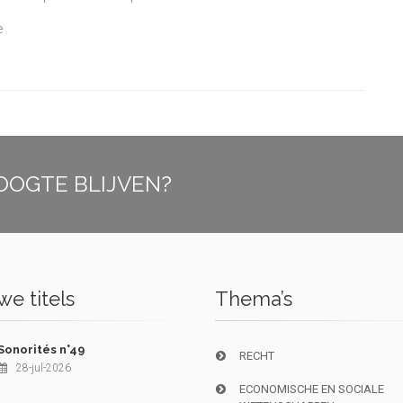
e
OOGTE BLIJVEN?
e titels
Thema’s
Sonorités n°49
RECHT
28-jul-2026
ECONOMISCHE EN SOCIALE