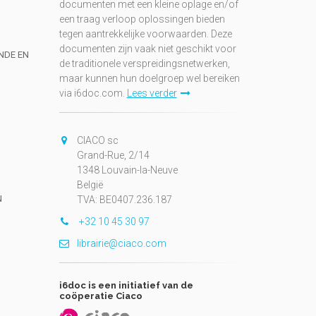
documenten met een kleine oplage en/of
een traag verloop oplossingen bieden
tegen aantrekkelijke voorwaarden. Deze
documenten zijn vaak niet geschikt voor
UNDE EN
de traditionele verspreidingsnetwerken,
maar kunnen hun doelgroep wel bereiken
via i6doc.com.
Lees verder
CIACO sc
Grand-Rue, 2/14
1348 Louvain-la-Neuve
België
N
TVA: BE0407.236.187
+32 10 45 30 97
librairie@ciaco.com
i6doc is een initiatief van de
coöperatie Ciaco