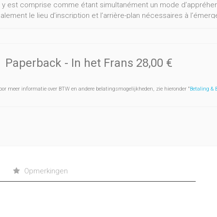
 y est comprise comme étant simultanément un mode d’appréhensi
alement le lieu d’inscription et l’arrière-plan nécessaires à l’ém
ges sont source d’extase mais elles sont aussi des lieux d’exercic
 et organisent le flux de notre expérience, en particulier lorsqu’il 
image n’est pas nécessairement une preuve d’existence, elle a cepe
c la vérité.
Paperback
- In het Frans
28,00 €
 cherche finalement à comprendre le lien essentiel de l’image à la 
oor meer informatie over BTW en andere belatingsmogelijkheden, zie hieronder "
Betaling &
Opmerkingen