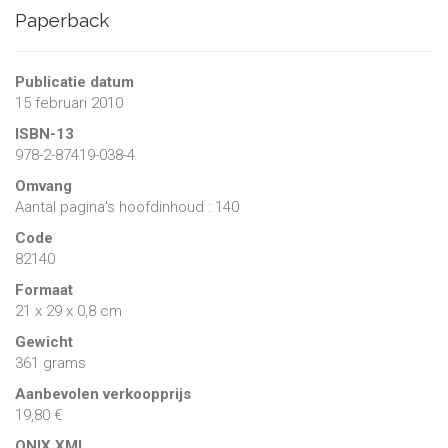
Paperback
Publicatie datum
15 februari 2010
ISBN-13
978-2-87419-038-4
Omvang
Aantal pagina's hoofdinhoud : 140
Code
82140
Formaat
21 x 29 x 0,8 cm
Gewicht
361 grams
Aanbevolen verkoopprijs
19,80 €
ONIX XML