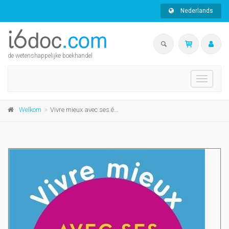
Nederlands
de wetenshappelijke boekhandel
Toggle
navigati
Welkom
Vivre mieux avec ses émotions