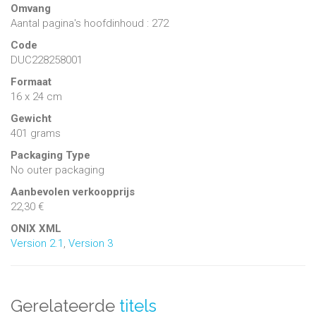
Omvang
Aantal pagina's hoofdinhoud : 272
Code
DUC228258001
Formaat
16 x 24 cm
Gewicht
401 grams
Packaging Type
No outer packaging
Aanbevolen verkoopprijs
22,30 €
ONIX XML
Version 2.1
,
Version 3
Gerelateerde
titels