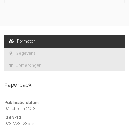
Formaten
Gegevens
Opmerkingen
Paperback
Publicatie datum
07 februari 2013
ISBN-13
9782738128515