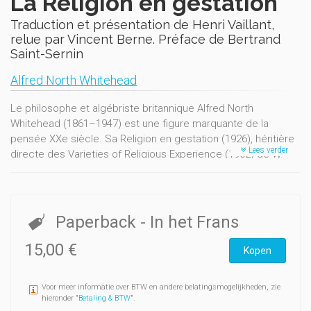
La Religion en gestation
Traduction et présentation de Henri Vaillant,
relue par Vincent Berne. Préface de Bertrand
Saint-Sernin
Alfred North Whitehead
Le philosophe et algébriste britannique Alfred North
Whitehead (1861–1947) est une figure marquante de la
pensée XXe siècle. Sa Religion en gestation (1926), héritière
Lees verder
directe des Varieties of Religious Experience (1902) de W.
James, reprend la question de la religiosité — c’est-à-dire de
la religion vécue, pas de la religion en tant qu’institution — en
l’articulant avec les exigences de la rationalité scientifique.
Paperback
- In het Frans
15,00 €
Kopen
Voor meer informatie over BTW en andere belatingsmogelijkheden, zie
hieronder "
Betaling & BTW
".