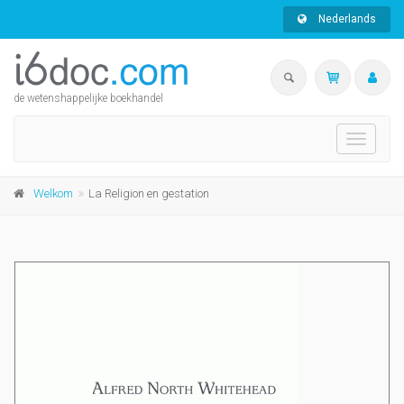
Nederlands
de wetenshappelijke boekhandel
Toggle
navigati
Welkom
La Religion en gestation