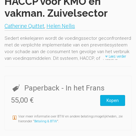
HACCP voor KMO en
vakman. Zuivelsector
Catherine Quittet
,
Helen Nellis
Sedert enkelejaren wordt de voedingssector geconfronteerd
met de verplichte implementatie van een preventiesysteem
voor schade aan de consument ten gevolge van het verbruik
Lees verder
van voedingsmiddelen. Dit systeem, HACCP, of "Hazard
analysis critical control point", genaamd omvat de
gevarenanalyse en de bepaling van kritische controlpunten
om deze gevaren te beheersen. De ondernemingen, KMO en
ambachtelijke bedrijven, moeten dus voor hun
Paperback
- In het Frans
productiemethode de mogelijke gevaren opsporen en de
productiestappen bepalen die specifiek moeten
55,00 €
Kopen
gecontroleerd worden om schade aan de consument te
vermijden. De dag van vandaag is de beschikbare informatie
Voor meer informatie over BTW en andere belatingsmogelijkheden, zie
weinig verspreid en kampen KMO en vakman met tijd- en
hieronder "
Betaling & BTW
".
geidgebrek en een tekort aan deskundig personeel om dit
preventiesysteem te implementeren. Uit statistieken blijkt dat