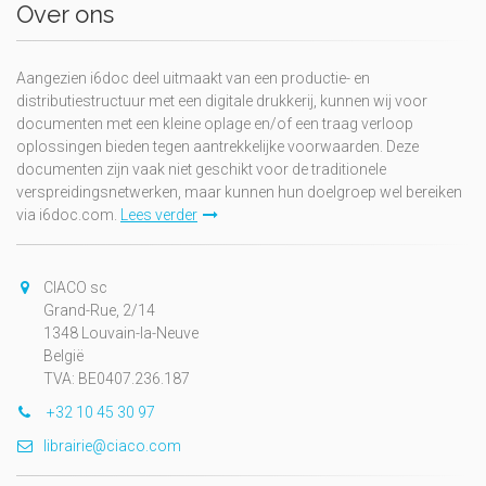
Over ons
Aangezien i6doc deel uitmaakt van een productie- en
distributiestructuur met een digitale drukkerij, kunnen wij voor
documenten met een kleine oplage en/of een traag verloop
oplossingen bieden tegen aantrekkelijke voorwaarden. Deze
documenten zijn vaak niet geschikt voor de traditionele
verspreidingsnetwerken, maar kunnen hun doelgroep wel bereiken
via i6doc.com.
Lees verder
CIACO sc
Grand-Rue, 2/14
1348 Louvain-la-Neuve
België
TVA: BE0407.236.187
+32 10 45 30 97
librairie@ciaco.com