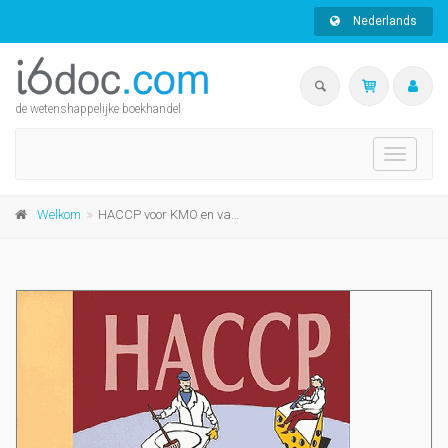
Nederlands
de wetenshappelijke boekhandel
Toggle
navigati
Welkom
HACCP voor KMO en vakman. Zuivelsector