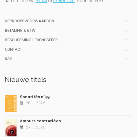
aan om ons via
e-mail
of
telefonisch
te contacteren
VERKOOPSVOORWAARDEN
BETALING & BTW
BESCHERMING LEVENSSFEER
CONTACT
RSS
Nieuwe titels
Sonorités n°49
28-jul-2026
Amours contrariées
27-jul-2026