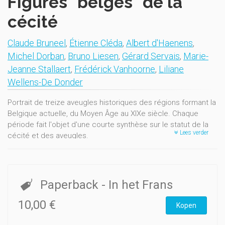
Figures "belges" de la
cécité
Claude Bruneel
,
Étienne Cléda
,
Albert d'Haenens
,
Michel Dorban
,
Bruno Liesen
,
Gérard Servais
,
Marie-
Jeanne Stallaert
,
Frédérick Vanhoorne
,
Liliane
Wellens-De Donder
Portrait de treize aveugles historiques des régions formant la
Belgique actuelle, du Moyen Âge au XIXe siècle. Chaque
période fait l'objet d'une courte synthèse sur le statut de la
Lees verder
cécité et des aveugles.
Paperback
- In het Frans
10,00 €
Kopen