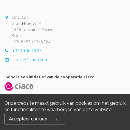
CIACO sc
Grand-Rue, 2/14
1348 Louvain-la-Neuve
België
TVA: BE0407.236.187
+32 10 45 30 97
librairie@ciaco.com
i6doc is een initiatief van de coöperatie Ciaco
Onze website maakt gebruik van cookies om het gebruik
en functionaliteit te waarborgen van deze website
Copyright © 2026, i6doc. Powered by
GiantChair
. All Rights
Accepteer cookies
Reserved