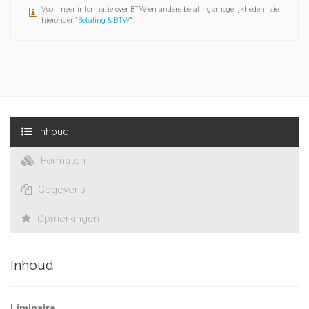
Voor meer informatie over BTW en andere belatingsmogelijkheden, zie
hieronder "
Betaling & BTW
".
Inhoud
Formaten
Gegevens
Opmerkingen
Inhoud
Liminaire