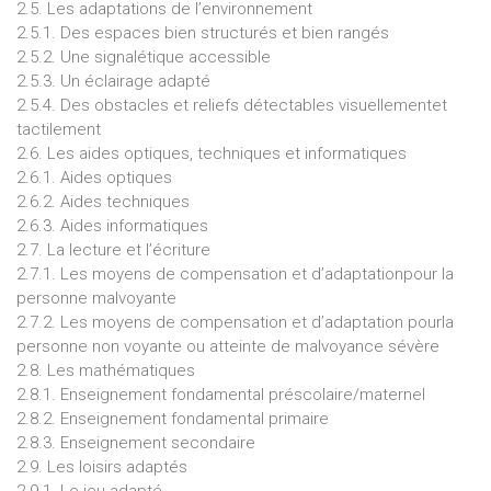
2.5. Les adaptations de l’environnement
2.5.1. Des espaces bien structurés et bien rangés
2.5.2. Une signalétique accessible
2.5.3. Un éclairage adapté
2.5.4. Des obstacles et reliefs détectables visuellementet
tactilement
2.6. Les aides optiques, techniques et informatiques
2.6.1. Aides optiques
2.6.2. Aides techniques
2.6.3. Aides informatiques
2.7. La lecture et l’écriture
2.7.1. Les moyens de compensation et d’adaptationpour la
personne malvoyante
2.7.2. Les moyens de compensation et d’adaptation pourla
personne non voyante ou atteinte de malvoyance sévère
2.8. Les mathématiques
2.8.1. Enseignement fondamental préscolaire/maternel
2.8.2. Enseignement fondamental primaire
2.8.3. Enseignement secondaire
2.9. Les loisirs adaptés
2.9.1. Le jeu adapté