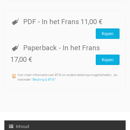
PDF
- In het Frans
11,00 €
Kopen
Paperback
- In het Frans
17,00 €
Kopen
Voor meer informatie over BTW en andere belatingsmogelijkheden, zie
hieronder "
Betaling & BTW
".
Inhoud