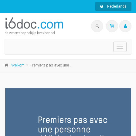
Nederlands
de wetenshappelijke boekhandel
Toggle
navigati
Welkom
Premiers pas avec une personne déficiente visuelle