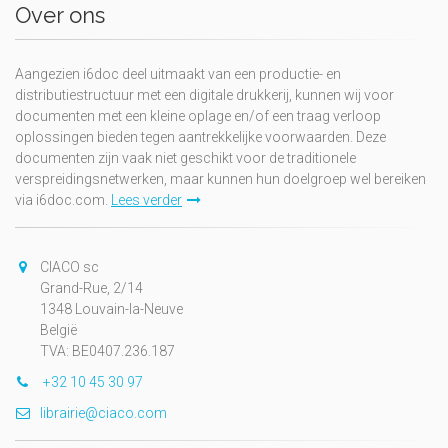
Over ons
Aangezien i6doc deel uitmaakt van een productie- en
distributiestructuur met een digitale drukkerij, kunnen wij voor
documenten met een kleine oplage en/of een traag verloop
oplossingen bieden tegen aantrekkelijke voorwaarden. Deze
documenten zijn vaak niet geschikt voor de traditionele
verspreidingsnetwerken, maar kunnen hun doelgroep wel bereiken
via i6doc.com.
Lees verder
CIACO sc
Grand-Rue, 2/14
1348 Louvain-la-Neuve
België
TVA: BE0407.236.187
+32 10 45 30 97
librairie@ciaco.com