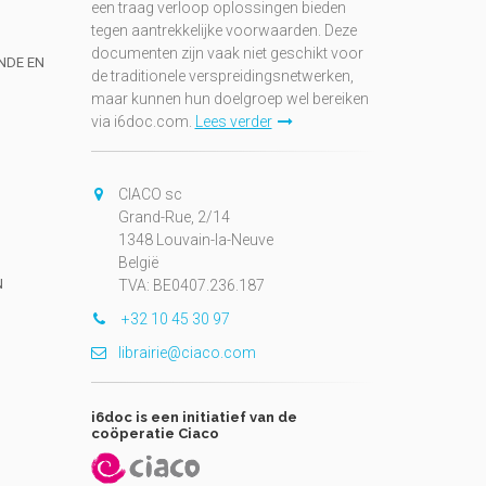
een traag verloop oplossingen bieden
tegen aantrekkelijke voorwaarden. Deze
documenten zijn vaak niet geschikt voor
UNDE EN
de traditionele verspreidingsnetwerken,
maar kunnen hun doelgroep wel bereiken
via i6doc.com.
Lees verder
CIACO sc
Grand-Rue, 2/14
1348 Louvain-la-Neuve
België
N
TVA: BE0407.236.187
+32 10 45 30 97
librairie@ciaco.com
i6doc is een initiatief van de
coöperatie Ciaco