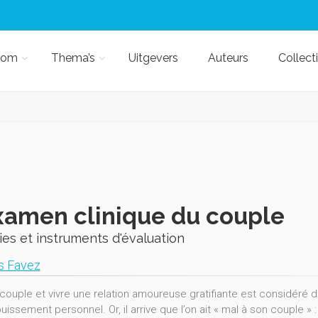
kom
Thema’s
Uitgevers
Auteurs
Collect
xamen clinique du couple
es et instruments d'évaluation
s Favez
 couple et vivre une relation amoureuse gratifiante est considéré
issement personnel. Or, il arrive que l’on ait « mal à son couple » :