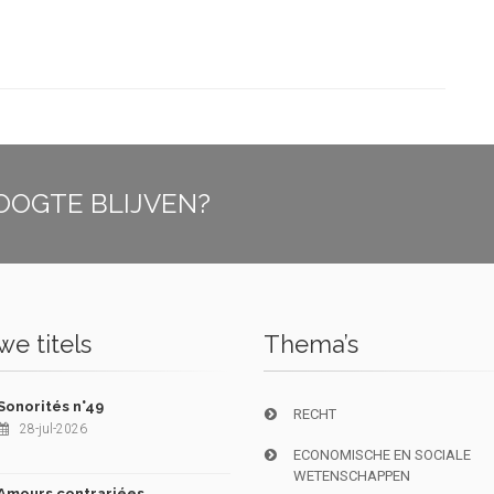
OOGTE BLIJVEN?
e titels
Thema’s
Sonorités n°49
RECHT
28-jul-2026
ECONOMISCHE EN SOCIALE
WETENSCHAPPEN
Amours contrariées