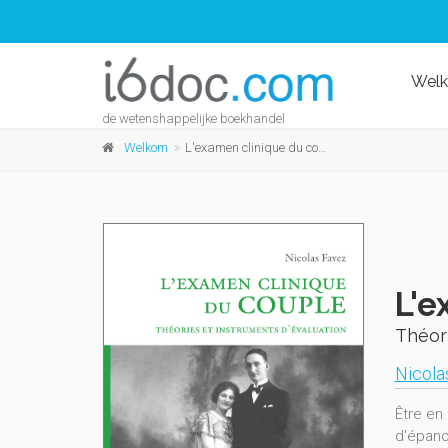
Wel
de wetenshappelijke boekhandel
Welkom
L'examen clinique du couple
L'e
Théori
Nicola
Être en
d'épanou