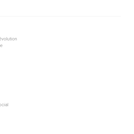
évolution
le
cial