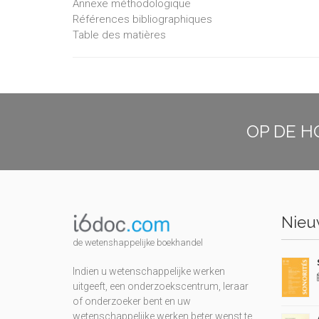
Annexe méthodologique
Références bibliographiques
Table des matières
OP DE H
Nieuw
de wetenshappelijke boekhandel
Indien u wetenschappelijke werken
uitgeeft, een onderzoekscentrum, leraar
of onderzoeker bent en uw
wetenschappelijke werken beter wenst te