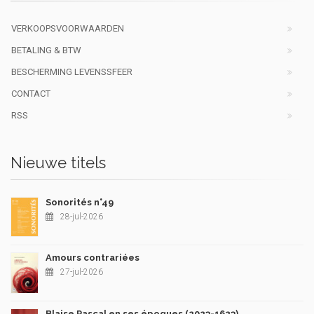
VERKOOPSVOORWAARDEN
BETALING & BTW
BESCHERMING LEVENSSFEER
CONTACT
RSS
Nieuwe titels
Sonorités n°49
28-jul-2026
Amours contrariées
27-jul-2026
Blaise Pascal en ses époques (2023-1623)