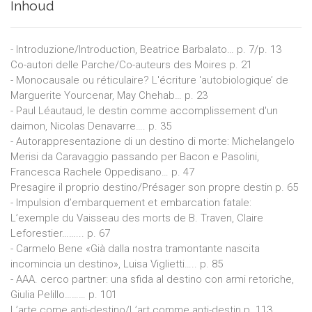
Inhoud
- Introduzione/Introduction, Beatrice Barbalato… p. 7/p. 13
Co-autori delle Parche/Co-auteurs des Moires p. 21
- Monocausale ou réticulaire? L'écriture 'autobiologique’ de
Marguerite Yourcenar, May Chehab… p. 23
- Paul Léautaud, le destin comme accomplissement d'un
daimon, Nicolas Denavarre…. p. 35
- Autorappresentazione di un destino di morte: Michelangelo
Merisi da Caravaggio passando per Bacon e Pasolini,
Francesca Rachele Oppedisano… p. 47
Presagire il proprio destino/Présager son propre destin p. 65
- Impulsion d’embarquement et embarcation fatale:
L’exemple du Vaisseau des morts de B. Traven, Claire
Leforestier……... p. 67
- Carmelo Bene «Già dalla nostra tramontante nascita
incomincia un destino», Luisa Viglietti….. p. 85
- AAA. cerco partner: una sfida al destino con armi retoriche,
Giulia Pelillo……… p. 101
L’arte come anti-destino/L’art comme anti-destin p. 113