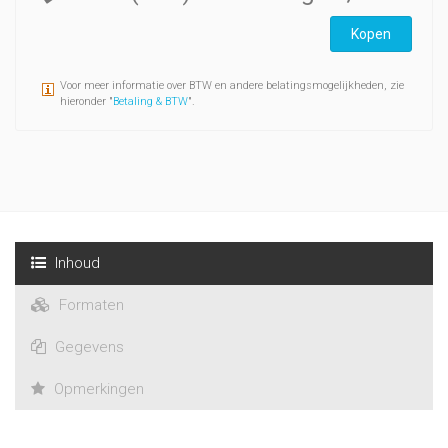
Kopen
Voor meer informatie over BTW en andere belatingsmogelijkheden, zie
hieronder "
Betaling & BTW
".
Inhoud
Formaten
Gegevens
Opmerkingen