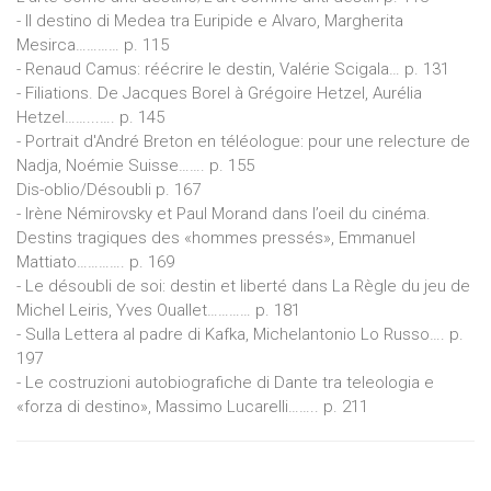
- Il destino di Medea tra Euripide e Alvaro, Margherita
Mesirca………… p. 115
- Renaud Camus: réécrire le destin, Valérie Scigala… p. 131
- Filiations. De Jacques Borel à Grégoire Hetzel, Aurélia
Hetzel……...…. p. 145
- Portrait d'André Breton en téléologue: pour une relecture de
Nadja, Noémie Suisse……. p. 155
Dis-oblio/Désoubli p. 167
- Irène Némirovsky et Paul Morand dans l’oeil du cinéma.
Destins tragiques des «hommes pressés», Emmanuel
Mattiato…………. p. 169
- Le désoubli de soi: destin et liberté dans La Règle du jeu de
Michel Leiris, Yves Ouallet………… p. 181
- Sulla Lettera al padre di Kafka, Michelantonio Lo Russo…. p.
197
- Le costruzioni autobiografiche di Dante tra teleologia e
«forza di destino», Massimo Lucarelli…….. p. 211