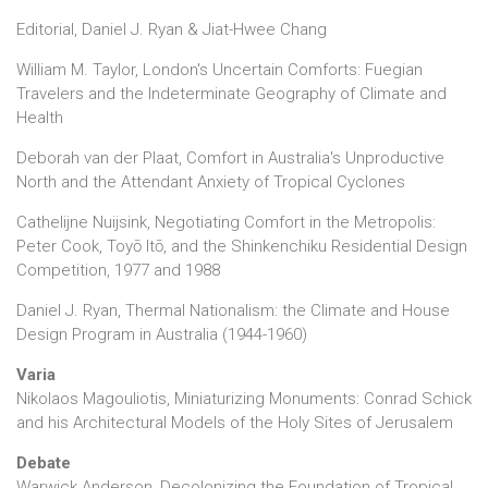
Editorial, Daniel J. Ryan & Jiat-Hwee Chang
William M. Taylor, London's Uncertain Comforts: Fuegian
Travelers and the Indeterminate Geography of Climate and
Health
Deborah van der Plaat, Comfort in Australia's Unproductive
North and the Attendant Anxiety of Tropical Cyclones
Cathelijne Nuijsink, Negotiating Comfort in the Metropolis:
Peter Cook, Toyō Itō, and the Shinkenchiku Residential Design
Competition, 1977 and 1988
Daniel J. Ryan, Thermal Nationalism: the Climate and House
Design Program in Australia (1944-1960)
Varia
Nikolaos Magouliotis, Miniaturizing Monuments: Conrad Schick
and his Architectural Models of the Holy Sites of Jerusalem
Debate
Warwick Anderson, Decolonizing the Foundation of Tropical