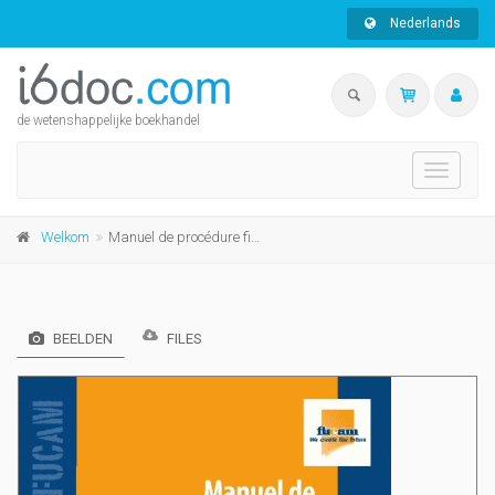
Nederlands
de wetenshappelijke boekhandel
Toggle
navigati
Welkom
Manuel de procédure fiscale
BEELDEN
FILES