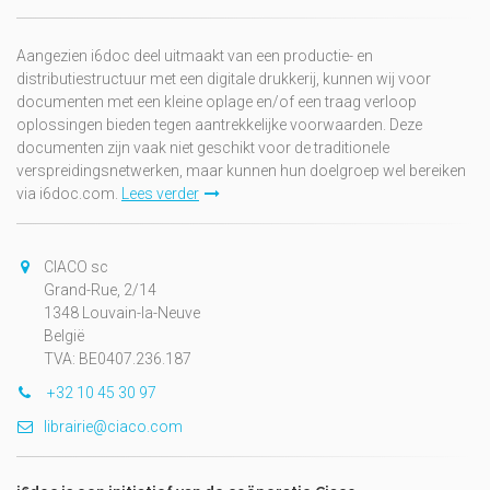
Aangezien i6doc deel uitmaakt van een productie- en
distributiestructuur met een digitale drukkerij, kunnen wij voor
documenten met een kleine oplage en/of een traag verloop
oplossingen bieden tegen aantrekkelijke voorwaarden. Deze
documenten zijn vaak niet geschikt voor de traditionele
verspreidingsnetwerken, maar kunnen hun doelgroep wel bereiken
via i6doc.com.
Lees verder
CIACO sc
Grand-Rue, 2/14
1348 Louvain-la-Neuve
België
TVA: BE0407.236.187
+32 10 45 30 97
librairie@ciaco.com