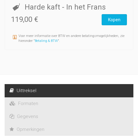
Harde kaft
- In het Frans
119,00 €
Kopen
Voor meer informatie over BTW en andere belatingsmogelijkheden, zie
hieronder "
Betaling & BTW
".
Uittreksel
Formaten
Gegevens
Opmerkingen