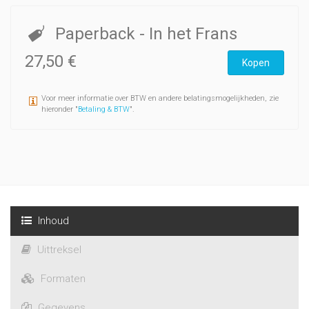
Paperback
- In het Frans
27,50 €
Kopen
Voor meer informatie over BTW en andere belatingsmogelijkheden, zie
hieronder "
Betaling & BTW
".
Inhoud
Uittreksel
Formaten
Gegevens