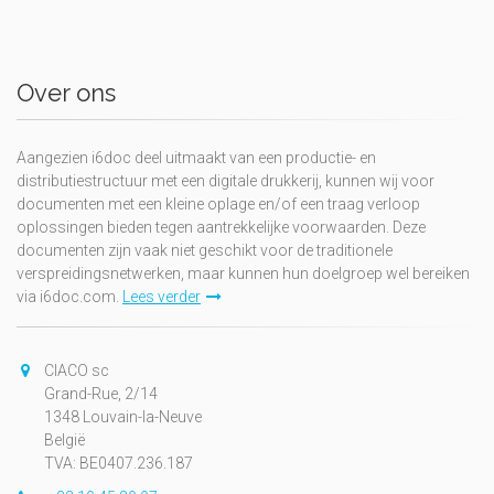
Over ons
Aangezien i6doc deel uitmaakt van een productie- en
distributiestructuur met een digitale drukkerij, kunnen wij voor
documenten met een kleine oplage en/of een traag verloop
oplossingen bieden tegen aantrekkelijke voorwaarden. Deze
documenten zijn vaak niet geschikt voor de traditionele
verspreidingsnetwerken, maar kunnen hun doelgroep wel bereiken
via i6doc.com.
Lees verder
CIACO sc
Grand-Rue, 2/14
1348 Louvain-la-Neuve
België
TVA: BE0407.236.187