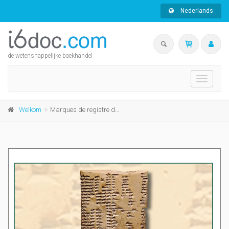
Nederlands
de wetenshappelijke boekhandel
Toggle
navigati
Welkom
Marques de registre dans les dictionnaires bilingues