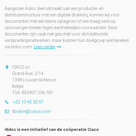
Aangezien i6doc deel uitmaakt van een productie- en
distributiestructuur met een digitale drukkerij, kunnen wij voor
documenten met een kleine oplage en/of een traag verloop
oplossingen bieden tegen aantrekkelijke voorwaarden. Deze
documenten zijn vaak niet geschikt voor de traditionele
verspreidingsnetwerken, maar kunnen hun doelgroep wel bereiken
via i6doc.com.
Lees verder
CIACO sc
Grand-Rue, 2/14
1348 Louvain-la-Neuve
België
TVA: BE0407.236.187
+32 10 45 30 97
librairie@ciaco.com
i6doc is een initiatief van de coöperatie Ciaco