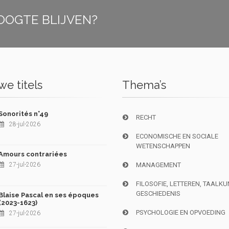
OOGTE BLIJVEN?
e titels
Thema’s
Sonorités n°49
RECHT
28-jul-2026
ECONOMISCHE EN SOCIALE
WETENSCHAPPEN
Amours contrariées
27-jul-2026
MANAGEMENT
FILOSOFIE, LETTEREN, TAALK
GESCHIEDENIS
Blaise Pascal en ses époques
(2023-1623)
PSYCHOLOGIE EN OPVOEDING
27-jul-2026