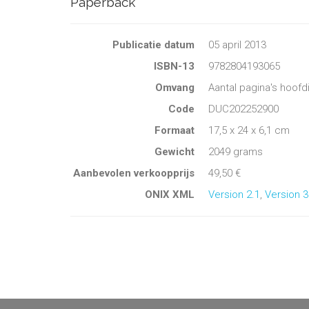
Paperback
Publicatie datum
05 april 2013
ISBN-13
9782804193065
Omvang
Aantal pagina's hoofd
Code
DUC202252900
Formaat
17,5 x 24 x 6,1 cm
Gewicht
2049 grams
Aanbevolen verkoopprijs
49,50 €
ONIX XML
Version 2.1
,
Version 3