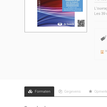
L'ouvra
Les 39 
V
Formaten
Gegevens
Opmerk