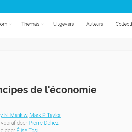
kom
Thema’s
Uitgevers
Auteurs
Collect
ncipes de l'économie
y N. Mankiw
,
Mark P. Taylor
vooraf door
Pierre Dehez
ld door
Élise Tosi