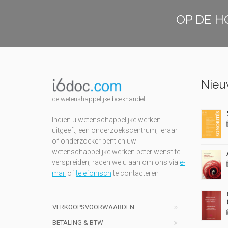
OP DE H
Nieuw
de wetenshappelijke boekhandel
Indien u wetenschappelijke werken
uitgeeft, een onderzoekscentrum, leraar
of onderzoeker bent en uw
wetenschappelijke werken beter wenst te
verspreiden, raden we u aan om ons via
e-
mail
of
telefonisch
te contacteren
VERKOOPSVOORWAARDEN
BETALING & BTW