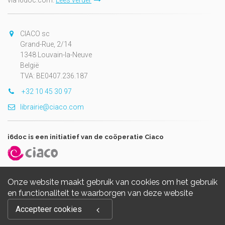
CIACO sc
Grand-Rue, 2/14
1348 Louvain-la-Neuve
België
TVA: BE0407.236.187
+32 10 45 30 97
librairie@ciaco.com
i6doc is een initiatief van de coöperatie Ciaco
Onze website maakt gebruik van cookies om het gebruik
en functionaliteit te waarborgen van deze website
Copyright © 2026, i6doc. Powered by
GiantChair
. All Rights
Accepteer cookies
Reserved