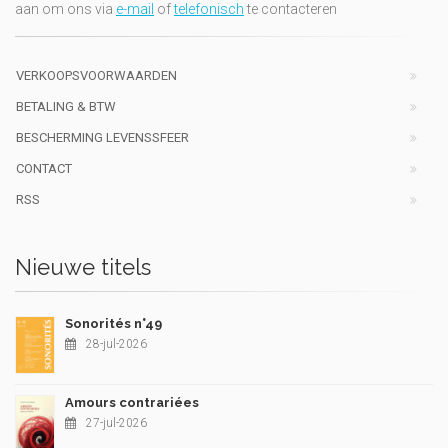
aan om ons via
e-mail
of
telefonisch
te contacteren
VERKOOPSVOORWAARDEN
BETALING & BTW
BESCHERMING LEVENSSFEER
CONTACT
RSS
Nieuwe titels
Sonorités n°49
28-jul-2026
Amours contrariées
27-jul-2026