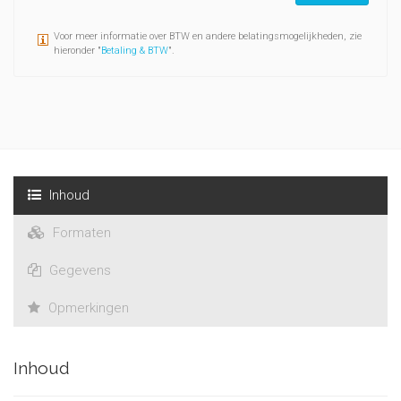
L'actualité du contentieux administratif est traitée ici
essentiellement à partir de la jurisprudence.
Voor meer informatie over BTW en andere belatingsmogelijkheden, zie
hieronder "
Betaling & BTW
".
Inhoud
Formaten
Gegevens
Opmerkingen
Inhoud