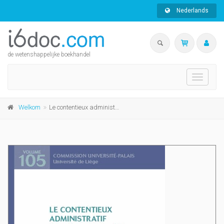
Nederlands
de wetenshappelijke boekhandel
Toggle
navigati
Welkom
Le contentieux administratif