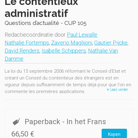
Le contentieux
administratif
Questions d’actualité - CUP 105
Redactiecoördinatie door
Paul Lewalle
Nathalie Fortemps
,
Zaverio Magliioni
,
Gautier Pijcke
,
David Renders
,
Isabelle Schippers
,
Nathalie Van
Damme
La loi du 15 septembre 2006 réformant le Conseil d'Etat et
créant un Conseil du contentieux des étrangers est en
vigueur depuis suffisamment de temps déjà pour que l'on en
Lees verder
commente les premières applications.
Tel est l'objectif poursuivi par les auteurs du présent ouvrage.
Leur attention s'est portée sur le contentieux de l'annulation,
sur le référé et sur la cassation administrative; elle s'est
portée encore sur le Conseil du contentieux des étrangers et
Paperback
- In het Frans
plus particulièrement sur la délimitation de la compétence de
celui-ci.
66,50 €
Kopen