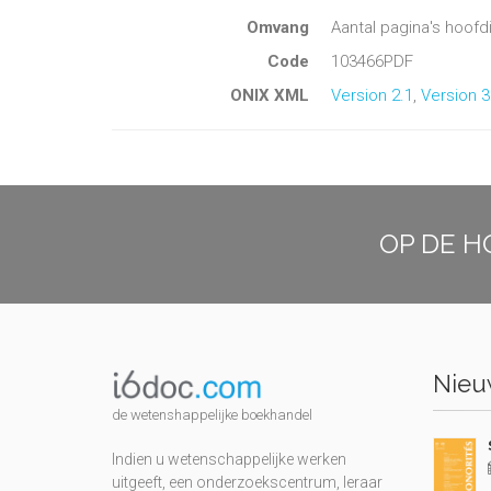
Omvang
Aantal pagina's hoofd
Code
103466PDF
ONIX XML
Version 2.1
,
Version 3
OP DE H
Nieuw
de wetenshappelijke boekhandel
Indien u wetenschappelijke werken
uitgeeft, een onderzoekscentrum, leraar