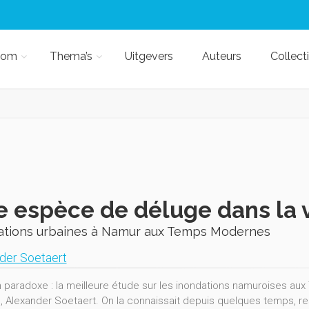
kom
Thema’s
Uitgevers
Auteurs
Collect
 espèce de déluge dans la vi
ations urbaines à Namur aux Temps Modernes
der Soetaert
n paradoxe : la meilleure étude sur les inondations namuroises au
 Alexander Soetaert. On la connaissait depuis quelques temps, restait 