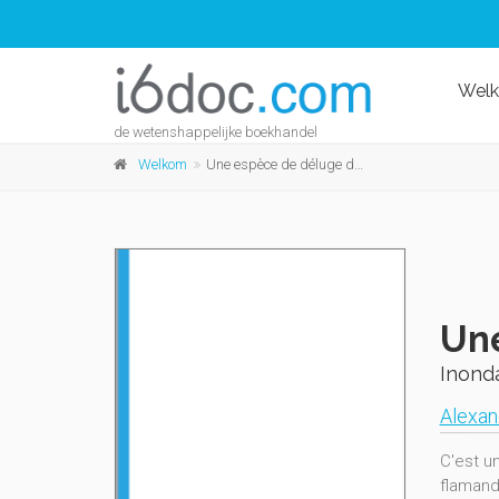
Wel
de wetenshappelijke boekhandel
Welkom
Une espèce de déluge dans la ville...
Une
Inond
Alexan
C'est u
flamand,