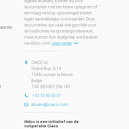
digitale drukkerij, kunnen wij voor
documenten met een kleine oplage en/of
een traag verloop oplossingen bieden
tegen aantrekkelijke voorwaarden. Deze
documenten zijn vaak niet geschikt voor
UNDE EN
de traditionele verspreidingsnetwerken,
maar kunnen hun doelgroep wel bereiken
via i6doc.com.
Lees verder
CIACO sc
Grand-Rue, 2/14
1348 Louvain-la-Neuve
België
N
TVA: BE0407.236.187
+32 10 45 30 97
librairie@ciaco.com
i6doc is een initiatief van de
coöperatie Ciaco