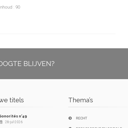
inhoud : 90
OOGTE BLIJVEN?
e titels
Thema’s
Sonorités n°49
RECHT
28-jul-2026