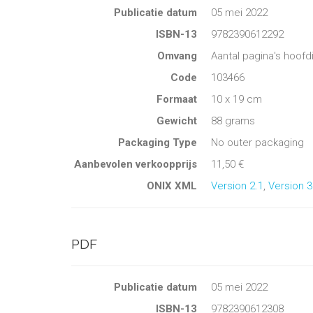
Publicatie datum
05 mei 2022
ISBN-13
9782390612292
Omvang
Aantal pagina's hoofd
Code
103466
Formaat
10 x 19 cm
Gewicht
88 grams
Packaging Type
No outer packaging
Aanbevolen verkoopprijs
11,50 €
ONIX XML
Version 2.1
,
Version 3
PDF
Publicatie datum
05 mei 2022
ISBN-13
9782390612308