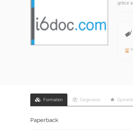
grâce a
V
Formaten
Gegevens
Opmerk
Paperback