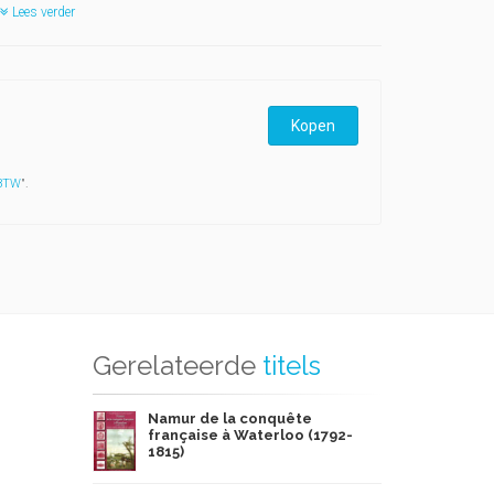
Lees verder
Kopen
 BTW
".
Gerelateerde
titels
Namur de la conquête
française à Waterloo (1792-
1815)