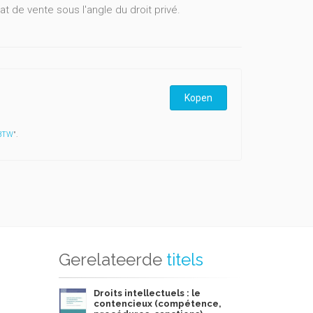
 de vente sous l'angle du droit privé.
Kopen
 BTW
".
Gerelateerde
titels
Droits intellectuels : le
contencieux (compétence,