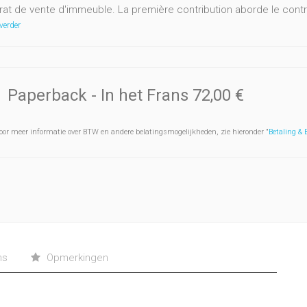
rat de vente d'immeuble. La première contribution aborde le contrat
verder
Paperback
- In het Frans
72,00 €
oor meer informatie over BTW en andere belatingsmogelijkheden, zie hieronder "
Betaling &
ns
Opmerkingen