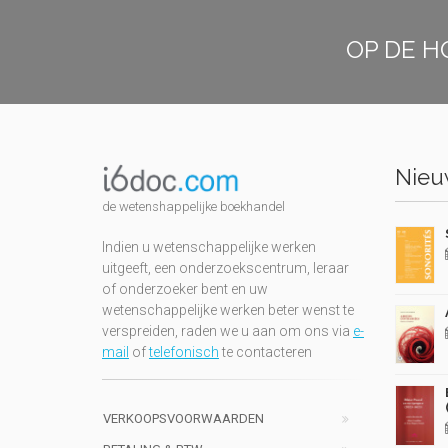
OP DE H
Nieuw
de wetenshappelijke boekhandel
Indien u wetenschappelijke werken
uitgeeft, een onderzoekscentrum, leraar
of onderzoeker bent en uw
wetenschappelijke werken beter wenst te
verspreiden, raden we u aan om ons via
e-
mail
of
telefonisch
te contacteren
VERKOOPSVOORWAARDEN