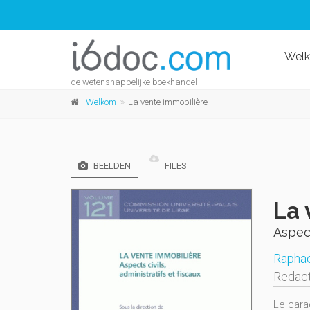
Wel
de wetenshappelijke boekhandel
Welkom
La vente immobilière
BEELDEN
FILES
La 
Aspect
Raphaë
Redact
Le cara