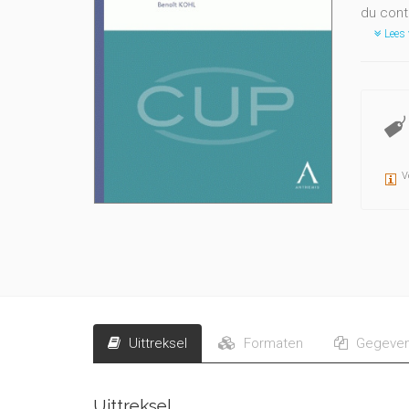
du cont
Lees 
V
Uittreksel
Formaten
Gegeve
Uittreksel