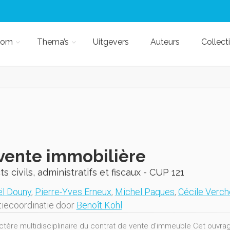
kom
Thema’s
Uitgevers
Auteurs
Collect
vente immobilière
s civils, administratifs et fiscaux - CUP 121
l Douny
,
Pierre-Yves Erneux
,
Michel Paques
,
Cécile Verch
iecoördinatie door
Benoît Kohl
ctère multidisciplinaire du contrat de vente d'immeuble Cet ouvrage