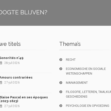
OOGTE BLIJVEN?
e titels
Thema’s
Sonorités n°49
RECHT
28-jul-2026
ECONOMISCHE EN SOCIALE
WETENSCHAPPEN
Amours contrariées
27-jul-2026
MANAGEMENT
FILOSOFIE, LETTEREN, TAALK
GESCHIEDENIS
Blaise Pascal en ses époques
(2023-1623)
PSYCHOLOGIE EN OPVOEDING
27-jul-2026