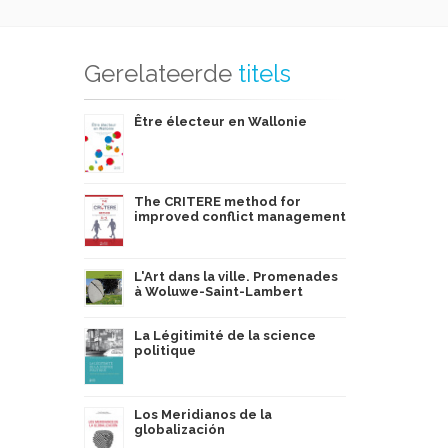
Gerelateerde
titels
Être électeur en Wallonie
The CRITERE method for
improved conflict management
L'Art dans la ville. Promenades
à Woluwe-Saint-Lambert
La Légitimité de la science
politique
Los Meridianos de la
globalización