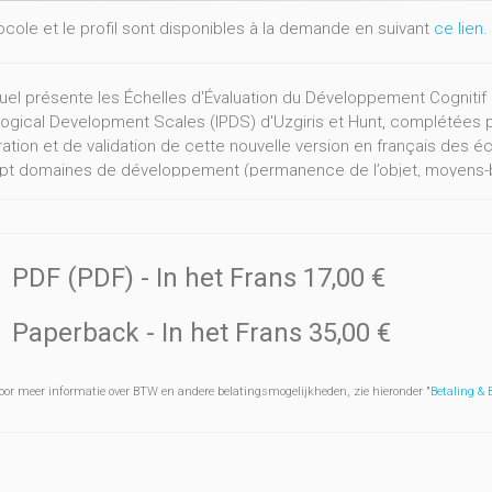
ocole et le profil sont disponibles à la demande en suivant
ce lien
.
el présente les Échelles d'Évaluation du Développement Cognitif 
ogical Development Scales (IPDS) d'Uzgiris et Hunt, complétées par
ation et de validation de cette nouvelle version en français des éche
pt domaines de développement (permanence de l’objet, moyens-but,
ns spatiales, schèmes de relation aux objets), les consignes d’adm
l’enfant examiné. Ensuite, diverses utilisations possibles, à la fois 
ées afin que les utilisateurs potentiels puissent découvrir les pop
ichesse des informations qui peut en être dégagée. Ces échelles s
PDF (PDF)
- In het Frans
17,00 €
res ou de personnes atypiques (présentant une déficience intellect
dicap, une déficience auditive, des troubles du comportement, et
Paperback
- In het Frans
35,00 €
motrice. Une approche des variabilités inter- et intra-individuell
es dans les sept domaines à partir des profils individuels des EE
 comprendre leur développement.
oor meer informatie over BTW en andere belatingsmogelijkheden, zie hieronder "
Betaling &
el s’adresse à des professionnels psychologues, psychopédago
de psychologie, à des chercheurs s’intéressant à la petite enfance