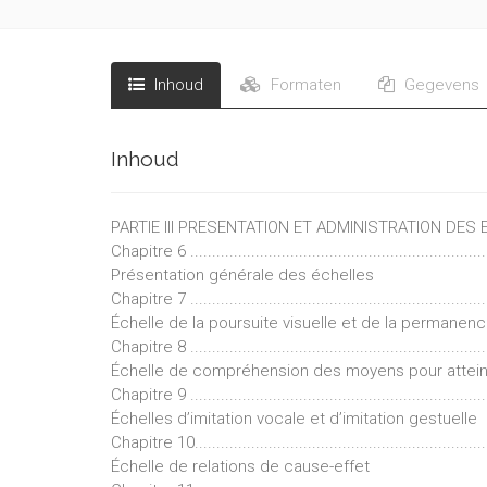
Inhoud
Formaten
Gegevens
Inhoud
PARTIE III PRESENTATION ET ADMINISTRATION DES EEDCP ......
Chapitre 6 ....................................................................
Présentation générale des échelles
Chapitre 7 ....................................................................
Échelle de la poursuite visuelle et de la permanenc
Chapitre 8 ....................................................................
Échelle de compréhension des moyens pour attein
Chapitre 9 ....................................................................
Échelles d’imitation vocale et d’imitation gestuelle
Chapitre 10...................................................................
Échelle de relations de cause-effet