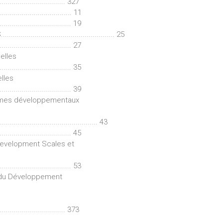
................................. 327
.................................... 11
................................... 19
......................................... 25
................................... 27
elles
................................... 35
lles
................................... 39
smes développementaux
.......................................... 43
................................... 45
Development Scales et
................................... 53
n du Développement
................................. 373