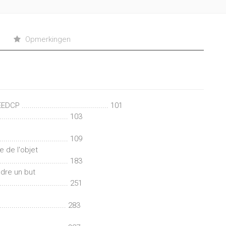
Opmerkingen
..................................... 101
.................................. 103
.................................. 109
e de l'objet
.................................. 183
dre un but
.................................. 251
................................. 283