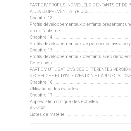
PARTIE IV PROFILS INDIVIDUELS D’ENFANTS ET DE
A DEVELOPPEMENT ATYPIQUE...........................................
Chapitre 13...................................................................
Profils développementaux d’enfants présentant une 
ou de l’autisme
Chapitre 14...................................................................
Profils développementaux de personnes avec pol
Chapitre 15...................................................................
Profils développementaux d’enfants avec déficienc
Conclusion....................................................................
PARTIE V UTILISATIONS DES DIFFERENTES VERSIO
RECHERCHE ET D’INTERVENTION ET APPRECIATIONS CRITIQ
Chapitre 16...................................................................
Utilisations des échelles
Chapitre 17...................................................................
Appréciation critique des échelles
ANNEXE .........................................................................
Listes de matériel ........................................................