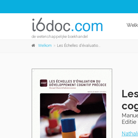
Wel
de wetenshappelijke boekhandel
Welkom
Les Échelles d'évaluation du développement cognitif précoce
Les
cog
Manuel
Editie 
Nathal