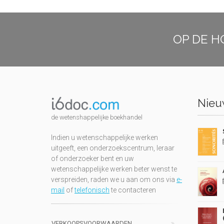
OP DE H
Nieuw
de wetenshappelijke boekhandel
Indien u wetenschappelijke werken
uitgeeft, een onderzoekscentrum, leraar
of onderzoeker bent en uw
wetenschappelijke werken beter wenst te
verspreiden, raden we u aan om ons via
e-
mail
of
telefonisch
te contacteren
VERKOOPSVOORWAARDEN