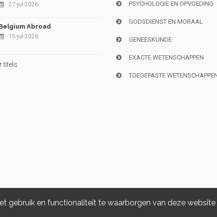
PSYCHOLOGIE EN OPVOEDING
27-jul-2026
GODSDIENST EN MORAAL
Belgium Abroad
15-jul-2026
GENEESKUNDE
EXACTE WETENSCHAPPEN
titels
TOEGEPASTE WETENSCHAPPE
 gebruik en functionaliteit te waarborgen van deze website
Copyright © 2026, i6doc. Powered by
GiantChair
. All Rights Reserved