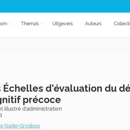
kom
Thema’s
Uitgevers
Auteurs
Collect
 Échelles d'évaluation du 
nitif précoce
 illustré d'administration
1
ie Nader-Grosbois