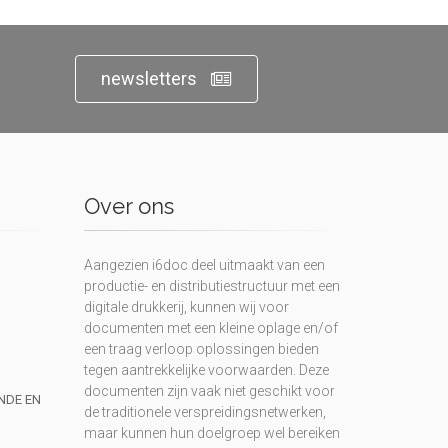
newsletters
Over ons
Aangezien i6doc deel uitmaakt van een
productie- en distributiestructuur met een
digitale drukkerij, kunnen wij voor
documenten met een kleine oplage en/of
een traag verloop oplossingen bieden
tegen aantrekkelijke voorwaarden. Deze
documenten zijn vaak niet geschikt voor
UNDE EN
de traditionele verspreidingsnetwerken,
maar kunnen hun doelgroep wel bereiken