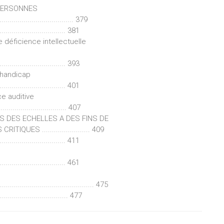
 PERSONNES
.............................. 379
................................. 381
déficience intellectuelle
................................. 393
yhandicap
................................. 401
e auditive
................................. 407
NS DES ECHELLES A DES FINS DE
UES ........................ 409
................................. 411
................................. 461
.............................................. 475
................................. 477