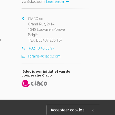
via i6doc.com.
Lees verder
CIACO sc
Grand-Rue, 2/14
1348 Louvain-la-Neuve
België
N
TVA: BE0407.236.187
+32 10 45 30 97
librairie@ciaco.com
i6doc is een initiatief van de
coöperatie Ciaco
Accepteer cookies