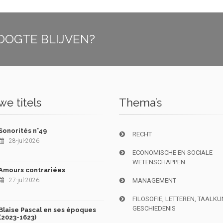
OOGTE BLIJVEN?
e titels
Thema’s
Sonorités n°49
RECHT
28-jul-2026
ECONOMISCHE EN SOCIALE
WETENSCHAPPEN
Amours contrariées
27-jul-2026
MANAGEMENT
FILOSOFIE, LETTEREN, TAALK
GESCHIEDENIS
Blaise Pascal en ses époques
(2023-1623)