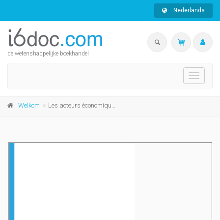
Nederlands
de wetenshappelijke boekhandel
Toggle
navigati
Welkom
Les acteurs économiques de la culture