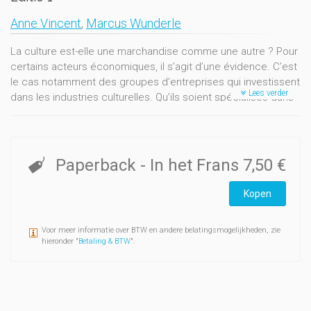
Anne Vincent
,
Marcus Wunderle
La culture est-elle une marchandise comme une autre ? Pour
certains acteurs économiques, il s’agit d’une évidence. C’est
le cas notamment des groupes d’entreprises qui investissent
Lees verder
dans les industries culturelles. Qu’ils soient spécialisés dans
certains domaines culturels ou intéressés à ce secteur en
fonction d’opportunités ponctuelles, leur objectif est toujours
la recherche du profit.
Un phénomène récent est l’apparition des groupes
Paperback
- In het Frans
7,50 €
d’entreprises dans des domaines autrefois caractérisés par
la présence quasi exclusive de personnes, d’associations ou
Kopen
de petites entreprises isolées. Le renforcement de leur
présence peut toutefois déboucher sur des remises en
Voor meer informatie over BTW en andere belatingsmogelijkheden, zie
question de leur stratégie, voire de leur existence.
hieronder "
Betaling & BTW
".
En Communauté française, le monde de l’écrit, les arts du
spectacle, les arts plastiques et l’audiovisuel ont leurs
caractéristiques propres, dont des dispositions juridiques
différentes définies par différents niveaux de pouvoir.