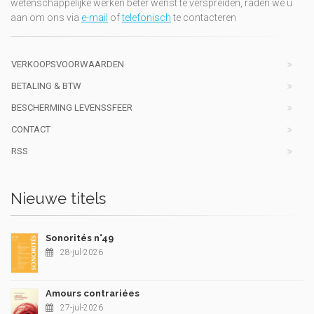
wetenschappelijke werken beter wenst te verspreiden, raden we u
aan om ons via
e-mail
of
telefonisch
te contacteren
VERKOOPSVOORWAARDEN
BETALING & BTW
BESCHERMING LEVENSSFEER
CONTACT
RSS
Nieuwe titels
Sonorités n°49
28-jul-2026
Amours contrariées
27-jul-2026