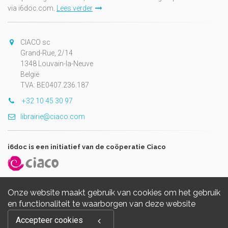
via i6doc.com.
Lees verder
CIACO sc
Grand-Rue, 2/14
1348 Louvain-la-Neuve
België
TVA: BE0407.236.187
+32 10 45 30 97
librairie@ciaco.com
i6doc is een initiatief van de coöperatie Ciaco
Onze website maakt gebruik van cookies om het gebruik
en functionaliteit te waarborgen van deze website
Copyright © 2026, i6doc. Powered by
GiantChair
. All Rights
Accepteer cookies
Reserved