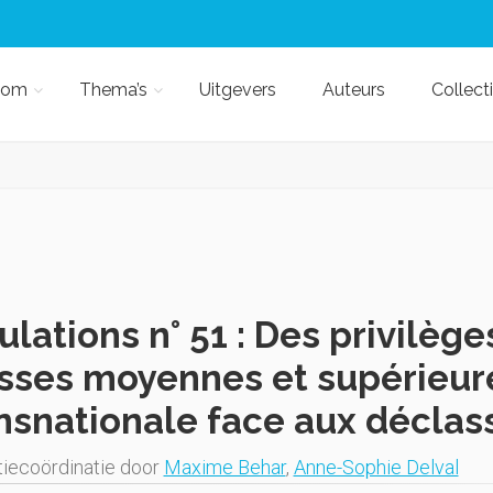
kom
Thema’s
Uitgevers
Auteurs
Collect
lations n° 51 : Des privilège
sses moyennes et supérieure
nsnationale face aux décla
iecoördinatie door
Maxime Behar
,
Anne-Sophie Delval