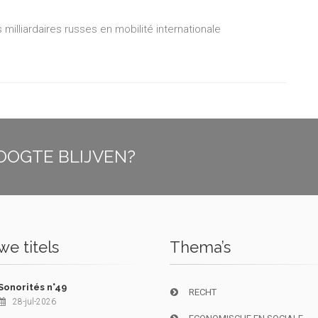
s milliardaires russes en mobilité internationale
OOGTE BLIJVEN?
e titels
Thema’s
Sonorités n°49
RECHT
28-jul-2026