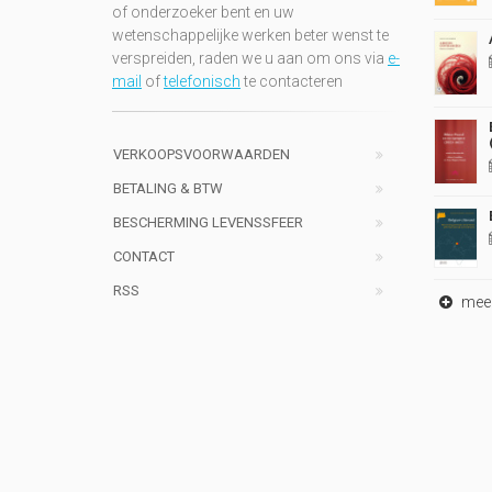
of onderzoeker bent en uw
wetenschappelijke werken beter wenst te
verspreiden, raden we u aan om ons via
e-
mail
of
telefonisch
te contacteren
VERKOOPSVOORWAARDEN
BETALING & BTW
BESCHERMING LEVENSSFEER
CONTACT
RSS
meer 