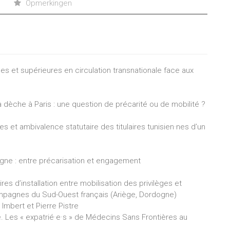
Opmerkingen
s et supérieures en circulation transnationale face aux
la dèche à Paris : une question de précarité ou de mobilité ?
ves et ambivalence statutaire des titulaires tunisien·nes d’un
magne : entre précarisation et engagement
res d’installation entre mobilisation des privilèges et
campagnes du Sud-Ouest français (Ariège, Dordogne)
Imbert et Pierre Pistre
ie. Les « expatrié·e·s » de Médecins Sans Frontières au