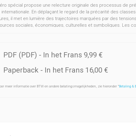
ro spécial propose une relecture originale des processus de préc
é internationale. En déplaçant le regard de la précarité des class
ures, il met en lumière des trajectoires marquées par des tensions
ources sociales, économiques, culturelles et symboliques. Les co
n de mobilité – étudiant·es du Sud global, titulaires de visas qualifié
ux internationaux ou milliardaires russes – pour interroger les for
éclassement vécues. À travers une approche à la fois transnationa
 ne garantit ni ascension, ni reproduction sociale linéaire pour le
PDF (PDF)
- In het Frans
9,99 €
éclassements différenciés selon les capitaux détenus, le genre, l
ept de privilège précaire se révèle ici particulièrement heuristiq
Paperback
- In het Frans
16,00 €
s et supérieures. En croisant analyse des capitaux et des stratégi
propose une lecture dynamique et relationnelle des hiérarchies s
oor meer informatie over BTW en andere belatingsmogelijkheden, zie hieronder "
Betaling &