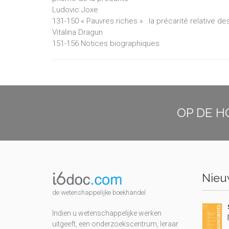
Ludovic Joxe
131-150 « Pauvres riches » : la précarité relative de
Vitalina Dragun
151-156 Notices biographiques
OP DE H
Nieuw
de wetenshappelijke boekhandel
Indien u wetenschappelijke werken
uitgeeft, een onderzoekscentrum, leraar