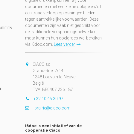
digitale drukkerij, kunnen wij voor
documenten met een kleine oplage en/of
een traag verloop oplossingen bieden
tegen aantrekkelijke voorwaarden. Deze
documenten zijn vaak niet geschikt voor
UNDE EN
de traditionele verspreidingsnetwerken,
maar kunnen hun doelgroep wel bereiken
via i6doc.com.
Lees verder
CIACO sc
Grand-Rue, 2/14
1348 Louvain-la-Neuve
België
N
TVA: BE0407.236.187
+32 10 45 30 97
librairie@ciaco.com
i6doc is een initiatief van de
coöperatie Ciaco