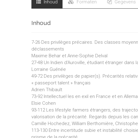
Inhoud
Formaten
Gegevens
Inhoud
7-26 Des privilèges précaires. Des classes moyenne
déclassements
Maxime Behar et Anne-Sophie Delval
27-48 Un Indien d'Auroville, étudiant étranger dans 
Lorraine Guénée
49-72 Des privilèges de papier(s). Précarités relati
« passeport talent » français
Adrien Thibault
73-92 Intellectuel·les en exil en France et en Alle
Elsie Cohen
93-112 Les lifestyle farmers étrangers, des trajectoi
valorisation de la précarité. Regards depuis les 
Camille Hochedez, William Berthomière, Christophe 
113-130 Entre incertitude subie et instabilité chois
prisme de la précarité