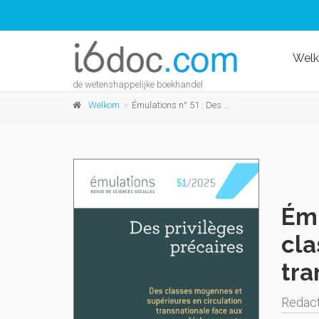
Wel
de wetenshappelijke boekhandel
Welkom
Émulations n° 51 : Des privilèges précaires. Des classes moyennes et supérieures en circulation transnationale face aux déclassements
Ému
cla
tra
Redact