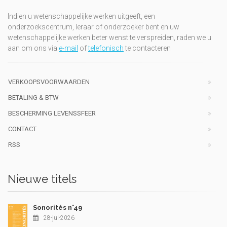
Indien u wetenschappelijke werken uitgeeft, een
onderzoekscentrum, leraar of onderzoeker bent en uw
wetenschappelijke werken beter wenst te verspreiden, raden we u
aan om ons via
e-mail
of
telefonisch
te contacteren
VERKOOPSVOORWAARDEN
BETALING & BTW
BESCHERMING LEVENSSFEER
CONTACT
RSS
Nieuwe titels
Sonorités n°49
28-jul-2026