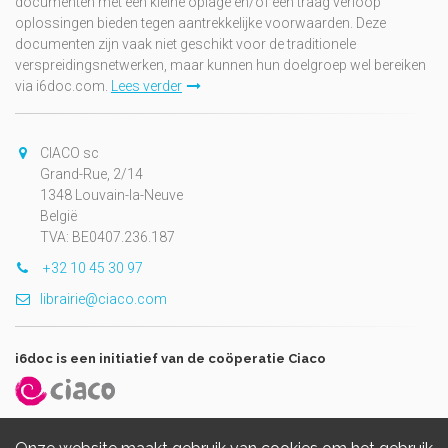
documenten met een kleine oplage en/of een traag verloop
oplossingen bieden tegen aantrekkelijke voorwaarden. Deze
documenten zijn vaak niet geschikt voor de traditionele
verspreidingsnetwerken, maar kunnen hun doelgroep wel bereiken
via i6doc.com.
Lees verder
CIACO sc
Grand-Rue, 2/14
1348 Louvain-la-Neuve
België
TVA: BE0407.236.187
+32 10 45 30 97
librairie@ciaco.com
i6doc is een initiatief van de coöperatie Ciaco