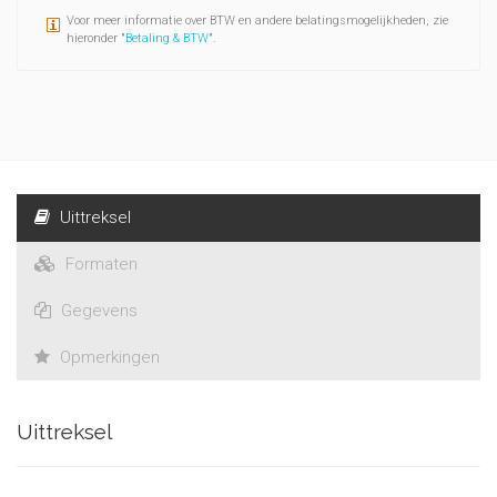
Voor meer informatie over BTW en andere belatingsmogelijkheden, zie
hieronder "
Betaling & BTW
".
Uittreksel
Formaten
Gegevens
Opmerkingen
Uittreksel