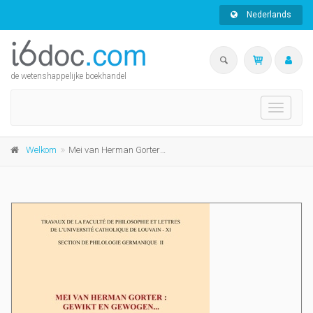
Nederlands
de wetenshappelijke boekhandel
Toggle
navigati
Welkom
Mei van Herman Gorter : gewikt en gewogen... Een vergelijkend onderzoek naar de interpretaties