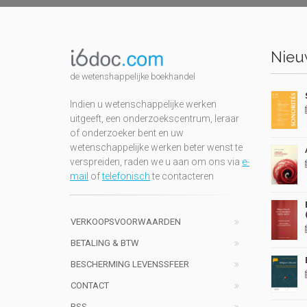
Nieuw
de wetenshappelijke boekhandel
Indien u wetenschappelijke werken
uitgeeft, een onderzoekscentrum, leraar
of onderzoeker bent en uw
wetenschappelijke werken beter wenst te
verspreiden, raden we u aan om ons via
e-
mail
of
telefonisch
te contacteren
VERKOOPSVOORWAARDEN
BETALING & BTW
BESCHERMING LEVENSSFEER
CONTACT
RSS