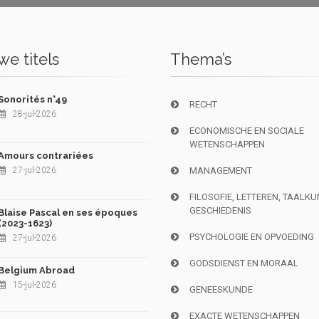
e titels
Thema’s
Sonorités n°49
RECHT
28-jul-2026
ECONOMISCHE EN SOCIALE
WETENSCHAPPEN
Amours contrariées
27-jul-2026
MANAGEMENT
FILOSOFIE, LETTEREN, TAALK
GESCHIEDENIS
Blaise Pascal en ses époques
(2023-1623)
PSYCHOLOGIE EN OPVOEDING
27-jul-2026
GODSDIENST EN MORAAL
Belgium Abroad
15-jul-2026
GENEESKUNDE
EXACTE WETENSCHAPPEN