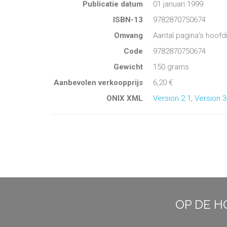
Publicatie datum
01 januari 1999
ISBN-13
9782870750674
Omvang
Aantal pagina's hoofd
Code
9782870750674
Gewicht
150 grams
Aanbevolen verkoopprijs
6,20 €
ONIX XML
Version 2.1
,
Version 3
OP DE H