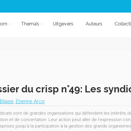
kom
Thema’s
Uitgevers
Auteurs
Collect
sier du crisp n°49: Les synd
Blaise
,
Etienne Arcq
dicats sont de grandes organisations qui défendent les intérêts des
ion et de concertation. Leur action peut aller de l’expression conf
eprises jusqu’à la participation à la gestion des grands organismes