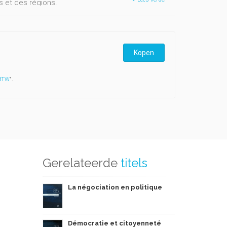
s et des régions.
sations syndicales présentes en Belgique : la
nérale du travail de Belgique (FGTB) et la Centrale
is organisations a amené les pouvoirs publics à les
économique et sociale.
Kopen
 BTW
".
Gerelateerde
titels
La négociation en politique
Démocratie et citoyenneté