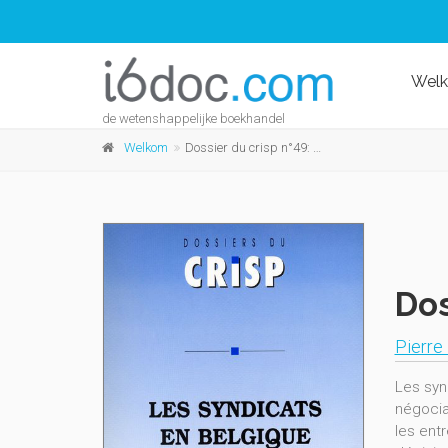
Wel
de wetenshappelijke boekhandel
Welkom
Dossier du crisp n°49: Les syndicats en Belgique
Dos
Pierre 
Les syn
négociat
les entr