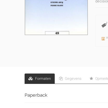
décisio
Ce doss
Confédé
général
reconna
V
Formaten
Gegevens
Opmerk
Paperback