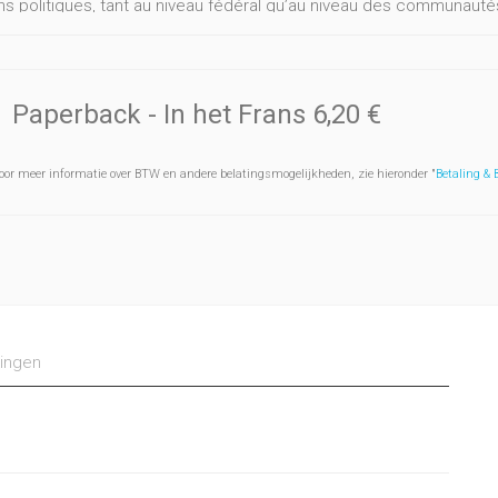
ns politiques, tant au niveau fédéral qu’au niveau des communauté
ier donne une information concise sur les trois principales organi
ration des syndicats chrétiens de Belgique (CSC), la Fédération gé
e des syndicats libéraux de Belgique (CGSLB). Le poids de ces tro
ître comme représentatives pour de nombreux aspects de la vie 
Paperback
- In het Frans
6,20 €
oor meer informatie over BTW en andere belatingsmogelijkheden, zie hieronder "
Betaling &
ingen