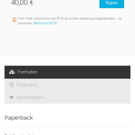
40,00 €
Kopen
Voor meer informatie over BTW en andere belatingsmogelijkheden, zie
hieronder "
Betaling & BTW
".
Formaten
Gegevens
Opmerkingen
Paperback