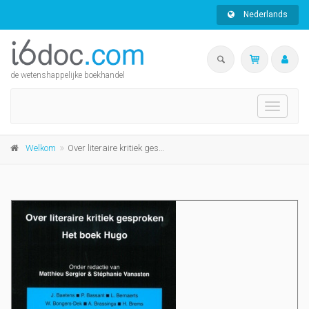
Nederlands
de wetenshappelijke boekhandel
Toggle
navigati
Welkom
Over literaire kritiek gesproken