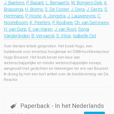
J. Baetens
,
P. Basant
,
L. Bernaerts
,
W. Bongers-Dek
,
A.
Brassinga
,
H. Brems
,
S. De Coster
,
J. Dera
,
J. Gerits
,
S.
Hertmans
,
P. Hoste
,
A. Jongstra
,
J. Lauwereyns
,
C.
Nooteboom
,
K. Peeters
,
P. Roobjee
,
Ch. van Gerrewey
,
H. van Gorp
,
E. van Haren
,
J. van Rooij
,
Sonja
Vanderlinden
,
B. Vervaeck
,
S. Vitse
,
Isabelle Ost
Over literaire kritiek gesproken. Het boek Hugo, een
huldeboek voor emeritus hoogleraar en DWB-hoofdredacteur
Hugo Bousset. Het boek bevat een keur aan
wetenschappelijke en minder wetenschappelijke essays,
aangevuld met gedichten en tekeningen ter ere van Bousset.
Ik droeg bij met een kort artikel over de beeldvorming van De
Reactor.
Paperback
- In het Nederlands