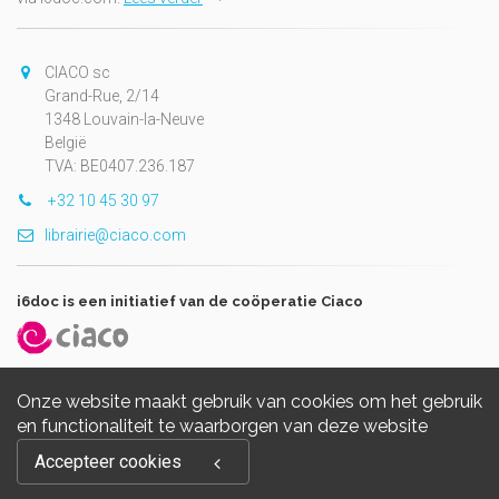
CIACO sc
Grand-Rue, 2/14
1348 Louvain-la-Neuve
België
TVA: BE0407.236.187
+32 10 45 30 97
librairie@ciaco.com
i6doc is een initiatief van de coöperatie Ciaco
Onze website maakt gebruik van cookies om het gebruik
en functionaliteit te waarborgen van deze website
Copyright © 2026, i6doc. Powered by
GiantChair
. All Rights
Accepteer cookies
Reserved