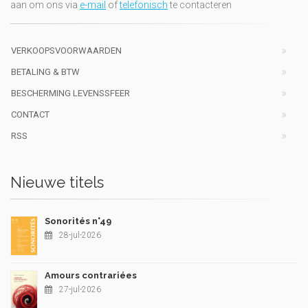
aan om ons via
e-mail
of
telefonisch
te contacteren
VERKOOPSVOORWAARDEN
BETALING & BTW
BESCHERMING LEVENSSFEER
CONTACT
RSS
Nieuwe titels
Sonorités n°49
28-jul-2026
Amours contrariées
27-jul-2026