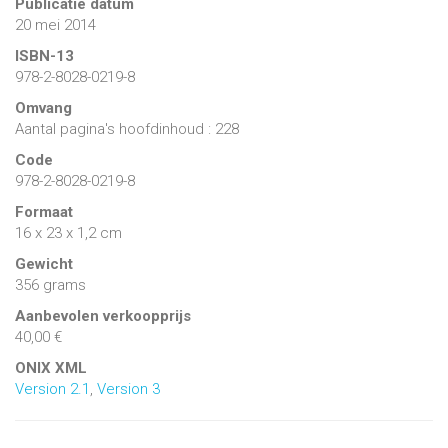
Publicatie datum
20 mei 2014
ISBN-13
978-2-8028-0219-8
Omvang
Aantal pagina's hoofdinhoud : 228
Code
978-2-8028-0219-8
Formaat
16 x 23 x 1,2 cm
Gewicht
356 grams
Aanbevolen verkoopprijs
40,00 €
ONIX XML
Version 2.1
,
Version 3