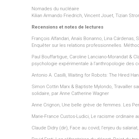
Nomades du nucléaire
Kilian Armando Friedrich, Vincent Jouet, Tizian St
Recensions et notes de lectures
François Alfandari, Anaïs Bonanno, Lina Cárdenas, S
Enquêter sur les relations professionnelles. Méthod
Paul Bouffartigue, Caroline Lanciano-Morandat & Cla
psychologie expérimentale à l’anthropologie des 
Antonio A. Casilli, Waiting for Robots: The Hired 
Simon Cottin Marx & Baptiste Mylondo, Travailler sa
solidaire, par Anne Catherine Wagner
Anne Crignon, Une belle grève de femmes. Les Pen
Marie-France Custos-Ludici, Le racisme ordinaire a
Claude Didry (dir), Face au covid, l’enjeu du salariat