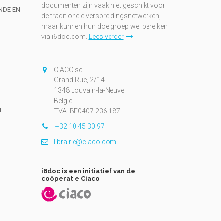
documenten zijn vaak niet geschikt voor
UNDE EN
de traditionele verspreidingsnetwerken,
maar kunnen hun doelgroep wel bereiken
via i6doc.com.
Lees verder
CIACO sc
Grand-Rue, 2/14
1348 Louvain-la-Neuve
België
N
TVA: BE0407.236.187
+32 10 45 30 97
librairie@ciaco.com
i6doc is een initiatief van de
coöperatie Ciaco