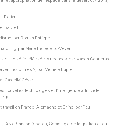
vail et appropriation de l’espace dans le désert d’Arizona,
et Florian
niel Bachet
talisme, par Roman Philippe
u matching, par Marie Benedetto-Meyer
lisses d’une série télévisée, Vincennes, par Manon Contreras
 servent les primes ?, par Michèle Dupré
ar Castellvi César
nouvelles technologies et l’intelligence artificielle
Metzger
avail en France, Allemagne et Chine, par Paul
, David Sanson (coord.), Sociologie de la gestion et du