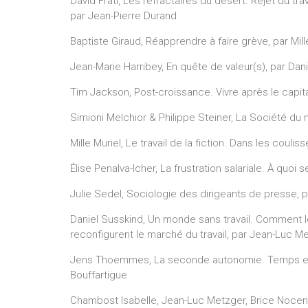
David Frati, Les réfractaires du désert. Rejet du tra
par Jean-Pierre Durand
Baptiste Giraud, Réapprendre à faire grève, par Mill
Jean-Marie Harribey, En quête de valeur(s), par Da
Tim Jackson, Post-croissance. Vivre après le capi
Simioni Melchior & Philippe Steiner, La Société d
Mille Muriel, Le travail de la fiction. Dans les cou
Élise Penalva-Icher, La frustration salariale. À quoi
Julie Sedel, Sociologie des dirigeants de presse, p
Daniel Susskind, Un monde sans travail. Comment les 
reconfigurent le marché du travail, par Jean-Luc 
Jens Thoemmes, La seconde autonomie. Temps et tr
Bouffartigue
Chambost Isabelle, Jean-Luc Metzger, Brice Nocenti