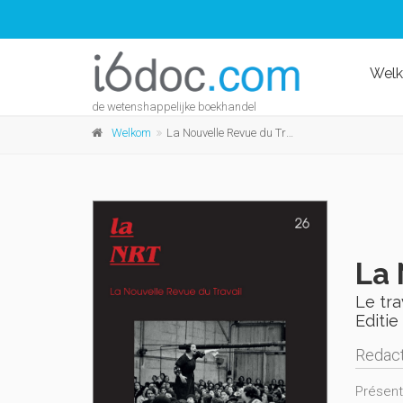
Wel
de wetenshappelijke boekhandel
Welkom
La Nouvelle Revue du Travail n°26
La 
Le tra
Editie 
Redact
Présent