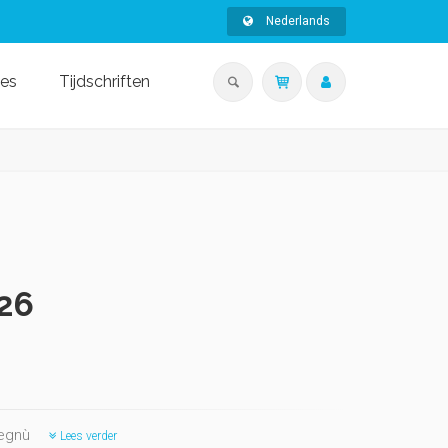
Nederlands
ies
Tijdschriften
°26
vegnù
Lees verder