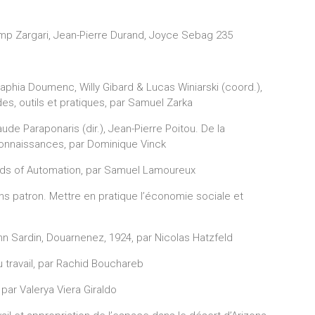
romp Zargari, Jean-Pierre Durand, Joyce Sebag 235
aphia Doumenc, Willy Gibard & Lucas Winiarski (coord.),
es, outils et pratiques, par Samuel Zarka
ude Paraponaris (dir.), Jean-Pierre Poitou. De la
connaissances, par Dominique Vinck
Hands of Automation, par Samuel Lamoureux
ns patron. Mettre en pratique l’économie sociale et
n Sardin, Douarnenez, 1924, par Nicolas Hatzfeld
u travail, par Rachid Bouchareb
, par Valerya Viera Giraldo