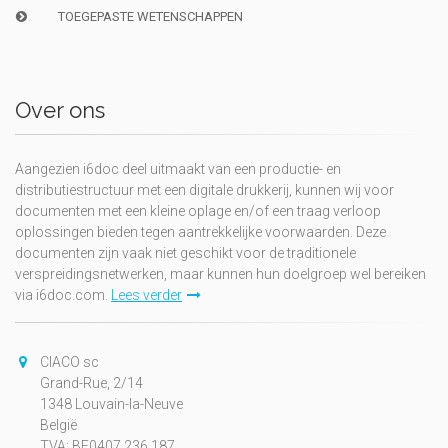
TOEGEPASTE WETENSCHAPPEN
Over ons
Aangezien i6doc deel uitmaakt van een productie- en
distributiestructuur met een digitale drukkerij, kunnen wij voor
documenten met een kleine oplage en/of een traag verloop
oplossingen bieden tegen aantrekkelijke voorwaarden. Deze
documenten zijn vaak niet geschikt voor de traditionele
verspreidingsnetwerken, maar kunnen hun doelgroep wel bereiken
via i6doc.com.
Lees verder
CIACO sc
Grand-Rue, 2/14
1348 Louvain-la-Neuve
België
TVA: BE0407.236.187