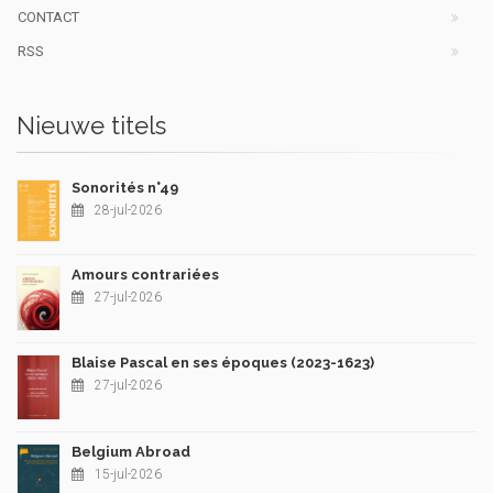
CONTACT
RSS
Nieuwe titels
Sonorités n°49
28-jul-2026
Amours contrariées
27-jul-2026
Blaise Pascal en ses époques (2023-1623)
27-jul-2026
Belgium Abroad
15-jul-2026