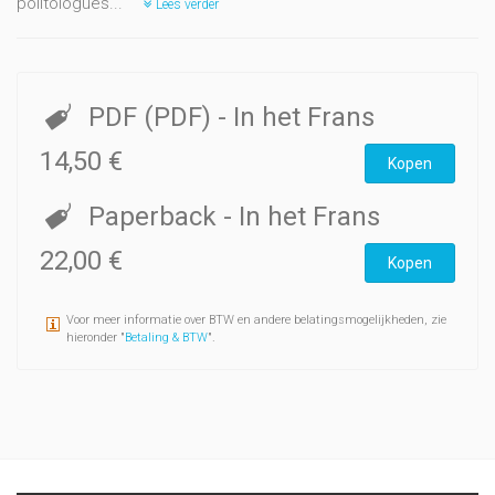
politologues...
Lees verder
PDF (PDF)
- In het Frans
14,50 €
Kopen
Paperback
- In het Frans
22,00 €
Kopen
Voor meer informatie over BTW en andere belatingsmogelijkheden, zie
hieronder "
Betaling & BTW
".