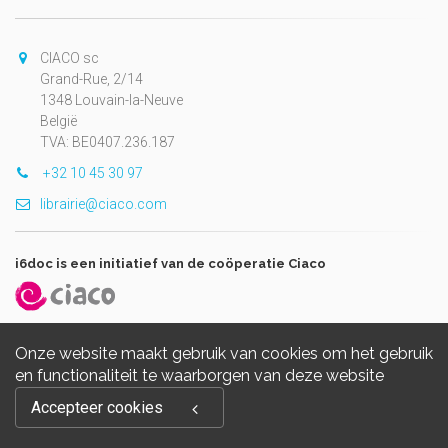
CIACO sc
Grand-Rue, 2/14
1348 Louvain-la-Neuve
België
TVA: BE0407.236.187
+32 10 45 30 97
librairie@ciaco.com
i6doc is een initiatief van de coöperatie Ciaco
Onze website maakt gebruik van cookies om het gebruik
en functionaliteit te waarborgen van deze website
Copyright © 2026, i6doc. Powered by
GiantChair
. All Rights
Accepteer cookies
Reserved