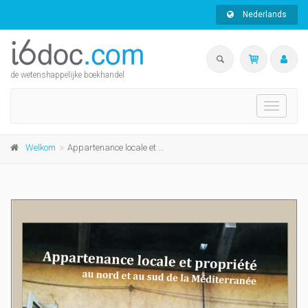
Nederlands
de wetenshappelijke boekhandel
Toggle
navigati
Welkom
Appartenance locale et propriété au nord et au sud de la Méditéranée