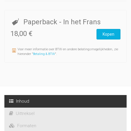
Paperback
- In het Frans
18,00 €
Kopen
Voor meer informatie over BTW en andere belatingsmogelijkheden, zie
hieronder "
Betaling & BTW
".
Inhoud
Uittreksel
Formaten