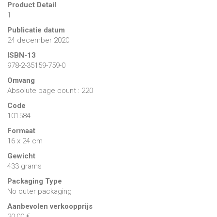
Product Detail
1
Publicatie datum
24 december 2020
ISBN-13
978-2-35159-759-0
Omvang
Absolute page count : 220
Code
101584
Formaat
16 x 24 cm
Gewicht
433 grams
Packaging Type
No outer packaging
Aanbevolen verkoopprijs
20,00 €