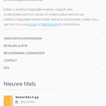
Indien u wetenschappelijke werken uitgeeft, een
onderzoekscentrum, leraar of onderzoeker bent en uw
wetenschappelijke werken beter wenst te verspreiden, raden we u
aan om ons via
e-mail
of
telefonisch
te contacteren
VERKOOPSVOORWAARDEN
BETALING & BTW
BESCHERMING LEVENSSFEER
CONTACT
RSS
Nieuwe titels
Sonorités n°49
28-jul-2026