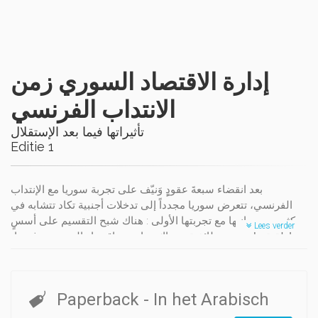
إدارة الاقتصاد السوري زمن
الانتداب الفرنسي
تأثيراتها فيما بعد الإستقلال
Editie 1
بعد انقضاء سبعةَ عقودٍٍ وَنيّف على تجربة سوريا مع الإنتداب
الفرنسي، تتعرض سوريا مجدداً إلى تدخلات أجنبية تكاد تتشابه في
كثير من جوانبها مع تجربتها الأولى : هناك شبح التقسيم على أسسٍ
Lees verder
مناطقية، بل وحتى طائفية. وهناك تجارب « إقتصاد الحرب » وغيرها،
وما نتج عنها من آثار. كل ذلك، سبق وخَبِرته سوريا. يقولون إنّ التاريخ
لا يُعيد نفسه. إلا أنّ هناك « شِبه ثوابت » جغراسية في تاريخ سوريا
العريق، ما فتئت تتكرر. سيتعرف قارئ هذا الكتاب على بعضٍ منها، أو
Paperback
- In het Arabisch
يعود لإكتشافها من خلال إستعراض الإدارة الاقتصادية لسوريا زمن
الإنتداب الفرنسي.