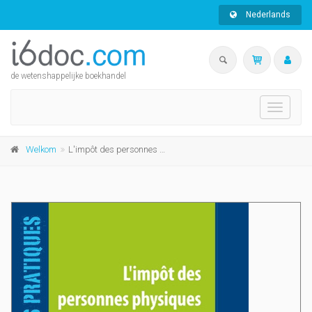
Nederlands
de wetenshappelijke boekhandel
Toggle
navigati
Welkom
L'impôt des personnes physiques 2012