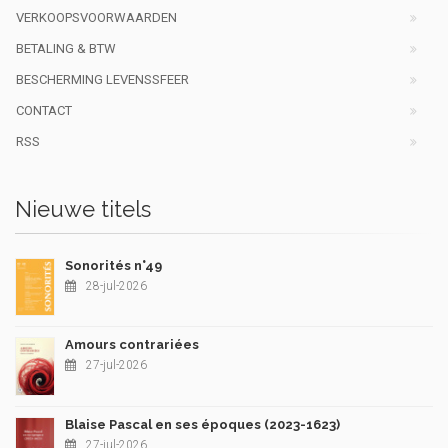
VERKOOPSVOORWAARDEN
BETALING & BTW
BESCHERMING LEVENSSFEER
CONTACT
RSS
Nieuwe titels
Sonorités n°49
28-jul-2026
Amours contrariées
27-jul-2026
Blaise Pascal en ses époques (2023-1623)
27-jul-2026