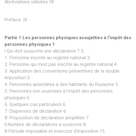
Abréviations utilisées VII
cotisation supplémentaire de 4% sur les revenus élevés,
l’uniformisation du précompte sur les intérêts et les
dividendes… ;
Préface IX
- les modifications en matière de fiscalité familiale :
l’augmentation de prix des titres-services, le changement de
Partie 1 Les personnes physiques assujetties à l'impôt des
qualification de certains frais déductibles en réductions
personnes physiques 1
d’impôts… ;
I Qui doit souscrire une déclaration ? 3
1. Personne inscrite au registre national 3
- la suppression des aides liées à l’économie de l’énergie et
2. Personne qui n’est pas inscrite au registre national 4
le régime transitoire ;
3. Application des conventions préventives de la double
- la révision du taux d’imposition pour les pensions
imposition 5
complémentaires.
4. Personnes assimilées à des habitants du Royaume 5
5. Personnes non soumises à l’impôt des personnes
Pour la facilité des lecteurs, les auteurs ont également
physiques 6
indiqué les répercussions du projet de déclaration
6. Quelques cas particuliers 6
gouvernemental pour l'exercice d'imposition 2013.
7. Dispenses de déclaration 6
8. Proposition de déclaration simplifiée 7
II Nombre de déclarations à souscrire 8
III Période imposable et exercice d’imposition 15