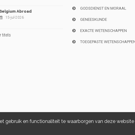
GODSDIENST EN MORAAL
Belgium Abroad
15-jul-2026
GENEESKUNDE
EXACTE WETENSCHAPPEN
titels
TOEGEPASTE WETENSCHAPPE
 gebruik en functionaliteit te waarborgen van deze website
Copyright © 2026, i6doc. Powered by
GiantChair
. All Rights Reserved