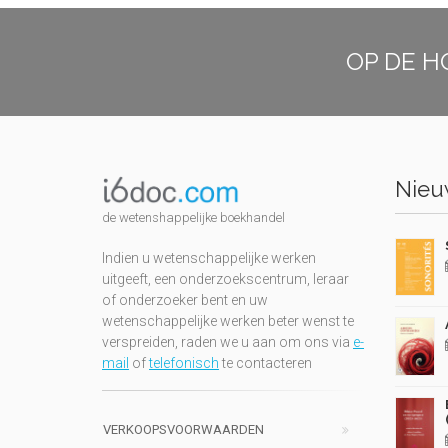
OP DE H
Nieuw
de wetenshappelijke boekhandel
Indien u wetenschappelijke werken
uitgeeft, een onderzoekscentrum, leraar
of onderzoeker bent en uw
wetenschappelijke werken beter wenst te
verspreiden, raden we u aan om ons via
e-
mail
of
telefonisch
te contacteren
VERKOOPSVOORWAARDEN