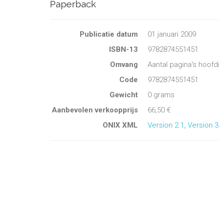
Paperback
Publicatie datum
01 januari 2009
ISBN-13
9782874551451
Omvang
Aantal pagina's hoofd
Code
9782874551451
Gewicht
0 grams
Aanbevolen verkoopprijs
66,50 €
ONIX XML
Version 2.1
,
Version 3