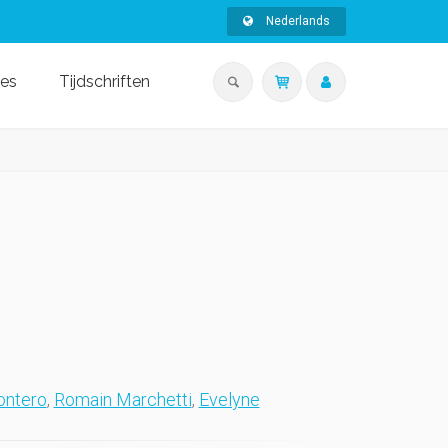
Nederlands
ies
Tijdschriften
ontero
,
Romain Marchetti
,
Evelyne