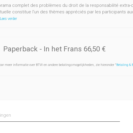
rama complet des problèmes du droit de la responsabilité extra-con
tuelle constitue l’un des thèmes appréciés par les participants a
Lees verder
Paperback
- In het Frans
66,50 €
oor meer informatie over BTW en andere belatingsmogelijkheden, zie hieronder "
Betaling &
ingen