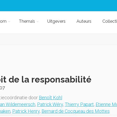
kom
Thema’s
Uitgevers
Auteurs
Collect
it de la responsabilité
07
iecoördinatie door
Benoît Kohl
han Wildemeersch
,
Patrick Wéry
,
Thierry Papart
,
Etienne M
naken
,
Patrick Henry
,
Bernard de Cocqueau des Mottes