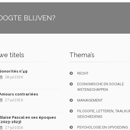
OOGTE BLIJVEN?
e titels
Thema’s
Sonorités n°49
RECHT
28-jul-2026
ECONOMISCHE EN SOCIALE
WETENSCHAPPEN
Amours contrariées
27-jul-2026
MANAGEMENT
FILOSOFIE, LETTEREN, TAALK
GESCHIEDENIS
Blaise Pascal en ses époques
(2023-1623)
PSYCHOLOGIE EN OPVOEDING
27-jul-2026