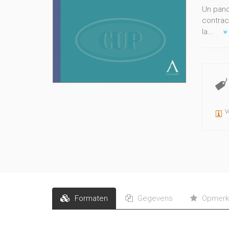
Un pano
contrac
la...
V
Formaten
Gegevens
Opmerk