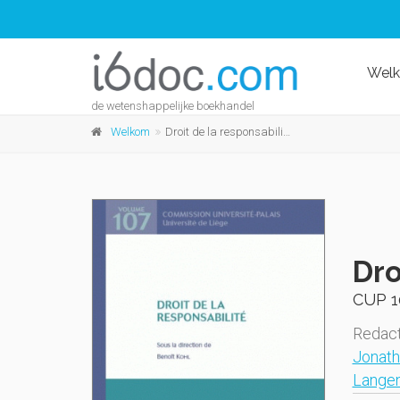
Wel
de wetenshappelijke boekhandel
Welkom
Droit de la responsabilité
Dro
CUP 1
Redact
Jonat
Lange