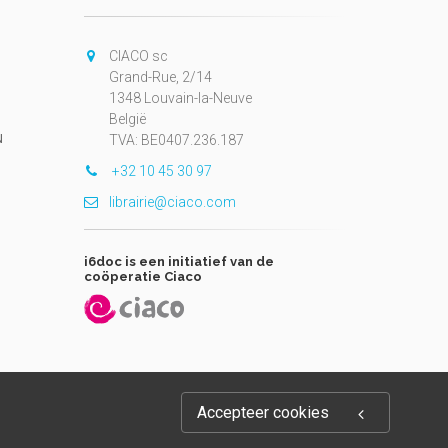
CIACO sc
Grand-Rue, 2/14
1348 Louvain-la-Neuve
België
N
TVA: BE0407.236.187
+32 10 45 30 97
librairie@ciaco.com
i6doc is een initiatief van de
coöperatie Ciaco
Accepteer cookies