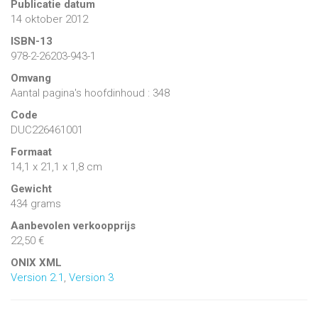
Publicatie datum
14 oktober 2012
ISBN-13
978-2-26203-943-1
Omvang
Aantal pagina's hoofdinhoud : 348
Code
DUC226461001
Formaat
14,1 x 21,1 x 1,8 cm
Gewicht
434 grams
Aanbevolen verkoopprijs
22,50 €
ONIX XML
Version 2.1
,
Version 3