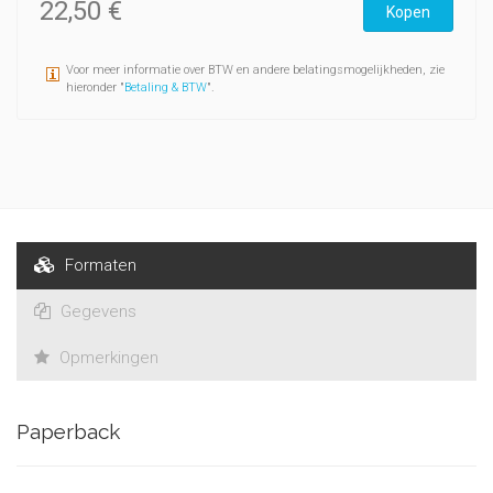
22,50 €
Kopen
Voor meer informatie over BTW en andere belatingsmogelijkheden, zie
hieronder "
Betaling & BTW
".
Formaten
Gegevens
Opmerkingen
Paperback