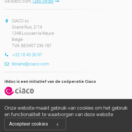
via i6doc.com.
Lees verder
CIACO sc
Grand-Rue, 2/14
1348 Louvain-la-Neuve
België
TVA: BE0407.236.187
+32 10 45 30 97
librairie@ciaco.com
i6doc is een initiatief van de coöperatie Ciaco
Onze website maakt gebruik van cookies om het gebruik
en functionaliteit te waarborgen van deze website
Copyright © 2026, i6doc. Powered by
GiantChair
. All Rights
Accepteer cookies
Reserved