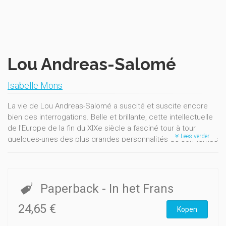
Lou Andreas-Salomé
Isabelle Mons
La vie de Lou Andreas-Salomé a suscité et suscite encore
bien des interrogations. Belle et brillante, cette intellectuelle
de l'Europe de la fin du XIXe siècle a fasciné tour à tour
Lees verder
quelques-unes des plus grandes personnalités de son temps
à l'instar de Nietsche, Rilke ou Freud.
Enfant de Russie, Européenne dans l'âme, voyageuse au long
cours, Lou Andreas-Salomé (1861-1937) fut tout à la fois
Paperback
- In het Frans
muse, écrivain et psychanalyste, vivant de sa plume à une
époque où cela ne se faisait pas. Auprès de Nietzsche,
24,65 €
Kopen
rencontré en 1882, dont elle est l'indispensable disciple, Lou
prend son envol. Chroniqueuse littéraire, elle fréquente