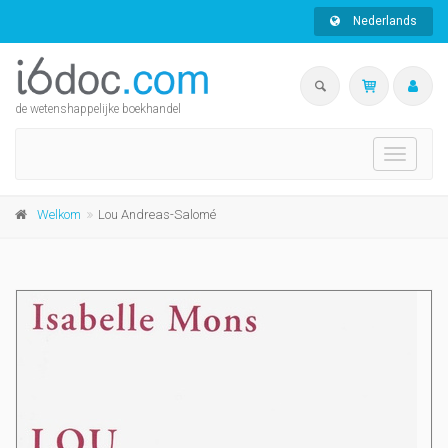
Nederlands
de wetenshappelijke boekhandel
Toggle
navigati
Welkom
Lou Andreas-Salomé