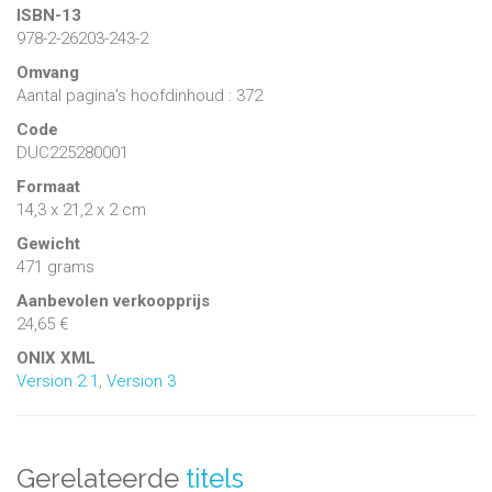
ISBN-13
978-2-26203-243-2
Omvang
Aantal pagina's hoofdinhoud : 372
Code
DUC225280001
Formaat
14,3 x 21,2 x 2 cm
Gewicht
471 grams
Aanbevolen verkoopprijs
24,65 €
ONIX XML
Version 2.1
,
Version 3
Gerelateerde
titels