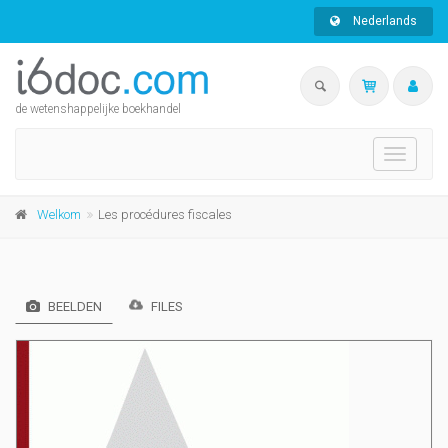
Nederlands
de wetenshappelijke boekhandel
Toggle
navigati
Welkom
Les procédures fiscales
BEELDEN
FILES