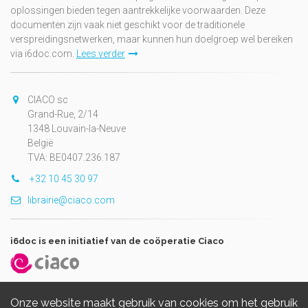
oplossingen bieden tegen aantrekkelijke voorwaarden. Deze
documenten zijn vaak niet geschikt voor de traditionele
verspreidingsnetwerken, maar kunnen hun doelgroep wel bereiken
via i6doc.com.
Lees verder
CIACO sc
Grand-Rue, 2/14
1348 Louvain-la-Neuve
België
TVA: BE0407.236.187
+32 10 45 30 97
librairie@ciaco.com
i6doc is een initiatief van de coöperatie Ciaco
Onze website maakt gebruik van cookies om het gebruik