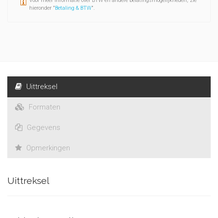
Voor meer informatie over BTW en andere belatingsmogelijkheden, zie
hieronder "
Betaling & BTW
".
Uittreksel
Formaten
Gegevens
Opmerkingen
Uittreksel