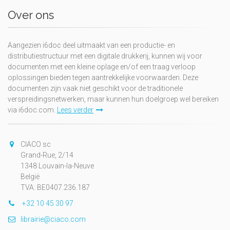
Over ons
Aangezien i6doc deel uitmaakt van een productie- en
distributiestructuur met een digitale drukkerij, kunnen wij voor
documenten met een kleine oplage en/of een traag verloop
oplossingen bieden tegen aantrekkelijke voorwaarden. Deze
documenten zijn vaak niet geschikt voor de traditionele
verspreidingsnetwerken, maar kunnen hun doelgroep wel bereiken
via i6doc.com.
Lees verder
CIACO sc
Grand-Rue, 2/14
1348 Louvain-la-Neuve
België
TVA: BE0407.236.187
+32 10 45 30 97
librairie@ciaco.com