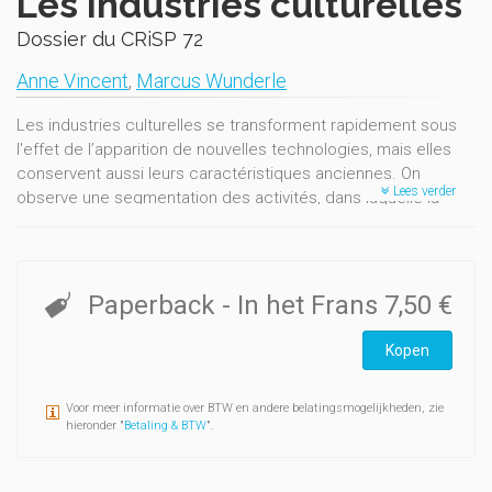
Les industries culturelles
Dossier du CRiSP 72
Anne Vincent
,
Marcus Wunderle
Les industries culturelles se transforment rapidement sous
l'effet de l’apparition de nouvelles technologies, mais elles
conservent aussi leurs caractéristiques anciennes. On
Lees verder
observe une segmentation des activités, dans laquelle la
distribution et les fonctions d’intermédiaire, qui engendrent le
moins de risques, occupent une place dominante.
Parallèlement les centres de profit se sont déplacés.
Le secteur des jeux, relativement neuf et en plein essor, se
Paperback
- In het Frans
7,50 €
situe dans une logique semblable à celle des autres
industries culturelles, qui sont aujourd’hui, pour les grandes
Kopen
entreprises actives dans ce secteur, des industries du
divertissement. De nouveaux entrants, grâce à leur maîtrise
Voor meer informatie over BTW en andere belatingsmogelijkheden, zie
d’internet, ont perturbé la chaîne de production et la gestion
hieronder "
Betaling & BTW
".
des droits en investissant les contenus créatifs, tandis que
certains acteurs traditionnels adaptaient leur stratégie et
parvenaient à maintenir leur position.