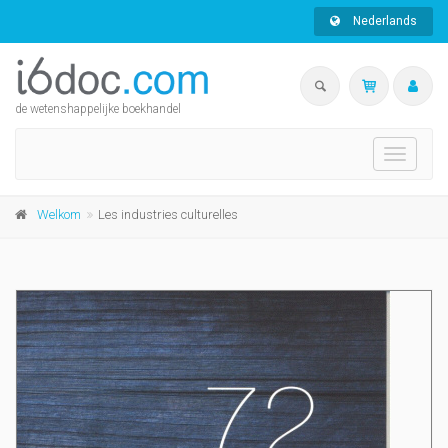
Nederlands
de wetenshappelijke boekhandel
Toggle
navigati
Welkom
Les industries culturelles